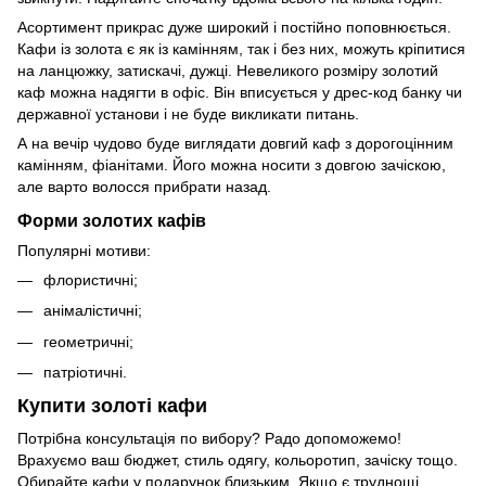
Асортимент прикрас дуже широкий і постійно поповнюється.
Кафи із золота є як із камінням, так і без них, можуть кріпитися
на ланцюжку, затискачі, дужці. Невеликого розміру золотий
каф можна надягти в офіс. Він вписується у дрес-код банку чи
державної установи і не буде викликати питань.
А на вечір чудово буде виглядати довгий каф з дорогоцінним
камінням, фіанітами. Його можна носити з довгою зачіскою,
але варто волосся прибрати назад.
Форми золотих кафів
Популярні мотиви:
флористичні;
анімалістичні;
геометричні;
патріотичні.
Купити золоті кафи
Потрібна консультація по вибору? Радо допоможемо!
Врахуємо ваш бюджет, стиль одягу, кольоротип, зачіску тощо.
Обирайте кафи у подарунок близьким. Якщо є труднощі,