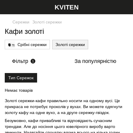
KVITEN
Сережки
Золоті cережки
Кафи золоті
Срібні сережки
Золоті cережки
Фільтр
За популярністю
1
Тип Сережок
Немає товарів
Золоті сережки-кафи правильно носити на одному вусі. Це
прикраса не потребує проколів у вухах. Ви можете одягнути
золоту кафу на одне вухо, а на друге сережку-гвіздок.
Безумовно, кафи привабливі та відповідають сучасним
трендам. Але до носіння цього ювелірного виробу варто
звикнути. Надягайте спочатку вдома всього на кілька годин.