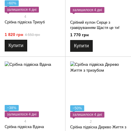
−60%
залишилося 4 дні
залишилося 4 дні
4
Срібна підвіска Тризуб
Срібний кулон Серце з
гравіруванням Щастя це ти!
1 820 грн
1 770 грн
4 550 грн
Купити
Купити
−38%
−50%
залишилося 4 дні
залишилося 4 дні
4
2
Срібна підвіска Вдача
Срібна підвіска Дерево Життя з