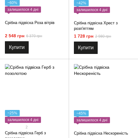
−60%
−42%
залишилося 4 дні
залишилося 4 дні
Срібна підвіска Роза вітрів
Срібна підвіска Хрест з
розп'яттям
2 548 грн
1 728 грн
6 370 грн
2 980 грн
Купити
Купити
−25%
−45%
залишилося 4 дні
залишилося 4 дні
2
Срібна підвіска Герб з
Срібна підвіска Нескореність