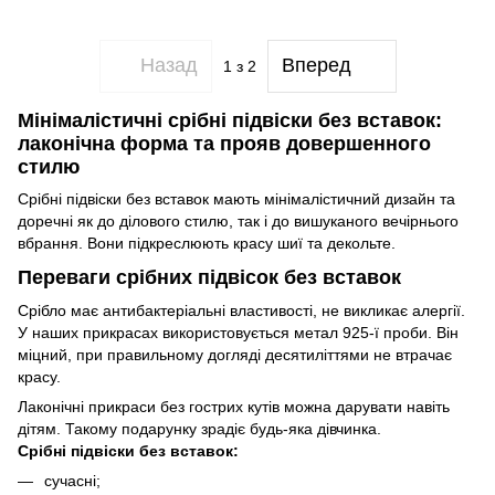
Назад
Вперед
1
з 2
Мінімалістичні срібні підвіски без вставок:
лаконічна форма та прояв довершенного
стилю
Срібні підвіски без вставок мають мінімалістичний дизайн та
доречні як до ділового стилю, так і до вишуканого вечірнього
вбрання. Вони підкреслюють красу шиї та декольте.
Переваги срібних підвісок без вставок
Срібло має антибактеріальні властивості, не викликає алергії.
У наших прикрасах використовується метал 925-ї проби. Він
міцний, при правильному догляді десятиліттями не втрачає
красу.
Лаконічні прикраси без гострих кутів можна дарувати навіть
дітям. Такому подарунку зрадіє будь-яка дівчинка.
Срібні підвіски без вставок:
сучасні;