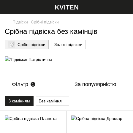
KVITEN
Підвіски
Срібні підвіски
Срібна підвіска без камінців
Срібні підвіски
Золоті підвіски
Фільтр
За популярністю
1
З камінням
Без каміння