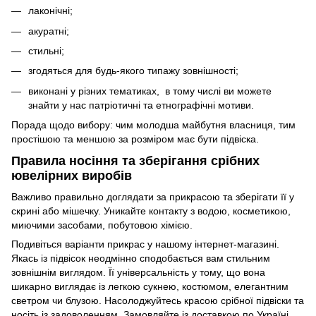
лаконічні;
акуратні;
стильні;
згодяться для будь-якого типажу зовнішності;
виконані у різних тематиках, в тому числі ви можете
знайти у нас патріотичні та етнографічні мотиви.
Порада щодо вибору: чим молодша майбутня власниця, тим
простішою та меншою за розміром має бути підвіска.
Правила носіння та зберігання срібних
ювелірних виробів
Важливо правильно доглядати за прикрасою та зберігати її у
скрині або мішечку. Уникайте контакту з водою, косметикою,
миючими засобами, побутовою хімією.
Подивіться варіанти прикрас у нашому інтернет-магазині.
Якась із підвісок неодмінно сподобається вам стильним
зовнішнім виглядом. Її універсальність у тому, що вона
шикарно виглядає із легкою сукнею, костюмом, елегантним
светром чи блузою. Насолоджуйтесь красою срібної підвіски та
носіть із задоволенням. Замовляйте із доставкою по Україні.