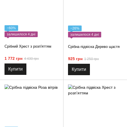
−60%
−26%
залишилося 4 дні
залишилося 4 дні
Срібний Хрест з розп'яттям
Срібна підвіска Дерево щастя
1 772 грн
925 грн
4 430 грн
1 250 грн
Купити
Купити