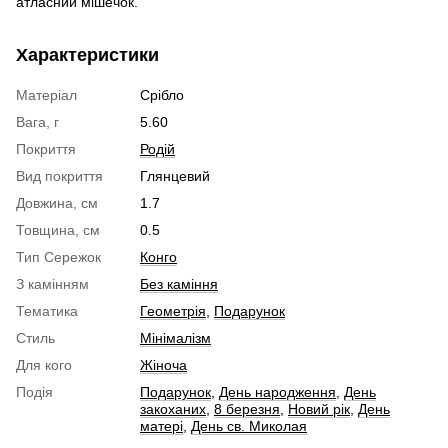
атласний мішечок.
Характеристики
Матеріал
Срібло
Вага, г
5.60
Покриття
Родій
Вид покриття
Глянцевий
Довжина, см
1.7
Товщина, см
0.5
Тип Сережок
Конго
З камінням
Без каміння
Тематика
Геометрія
,
Подарунок
Стиль
Мінімалізм
Для кого
Жіноча
Подія
Подарунок
,
День народження
,
День
закоханих
,
8 березня
,
Новий рік
,
День
матері
,
День св. Миколая