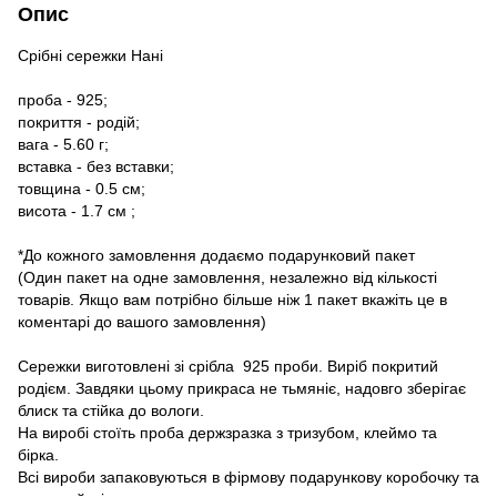
Опис
Срібні сережки Нані
проба - 925;
покриття - родій;
вага - 5.60 г;
вставка - без вставки;
товщина - 0.5 см;
висота - 1.7 см ;
*До кожного замовлення додаємо подарунковий пакет
(Один пакет на одне замовлення, незалежно від кількості
товарів. Якщо вам потрібно більше ніж 1 пакет вкажіть це в
коментарі до вашого замовлення)
Сережки виготовлені зі срібла 925 проби. Виріб покритий
родієм. Завдяки цьому прикраса не тьмяніє, надовго зберігає
блиск та стійка до вологи.
На виробі стоїть проба держзразка з тризубом, клеймо та
бірка.
Всі вироби запаковуються в фірмову подарункову коробочку та