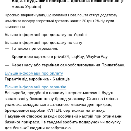
Від 2-х будь-яких прикрас – доставка безкоштовна!
(в
межах України)
Просимо звернути увагу, що компанія Нова пошта стягує додаткову
комісію за послугу зворотньої доставки коштів 20 грн+2% від суми
замовлення
Більше інформації про доставку по Україні
Більше інформації про доставку по світу
Готівкою при отриманні;
Кредитною карткою в privat24, LiqPay; WayForPay
Через касу або термінал самообслуговування Приватбанк.
Більше інформації про оплату
Гарантія від виробника - 6 місяців
Більше інформації про гарантію
Всі вироби, придбані в нашому інтернет-магазині, будуть
запаковані у безкоштовну бренд-упаковку. Стильна і якісна
упаковка складається з атласного мішечка для прикрас,
брендованої коробки KVITEN, сертифікат на знижку.
Пакування створює завжди особливий настрій при отриманні
бажаної прикраси, і в тандемі зробить подарунок чи покупку
для близької людини незабутньою.