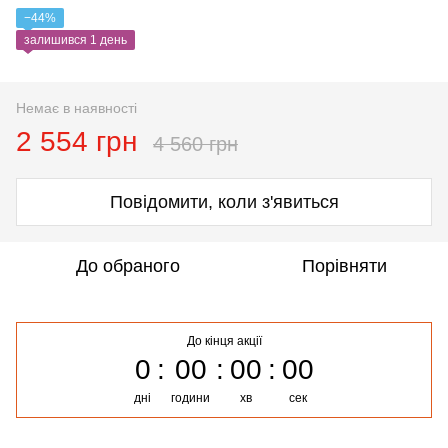
−44%
залишився 1 день
Немає в наявності
2 554 грн
4 560 грн
Повідомити, коли з'явиться
До обраного
Порівняти
До кінця акції
0
00
00
00
дні
години
хв
сек