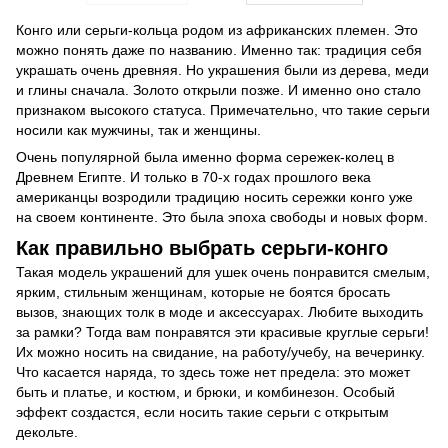
Конго или серьги-кольца родом из африканских племен. Это
можно понять даже по названию. Именно так: традиция себя
украшать очень древняя. Но украшения были из дерева, меди
и глины сначала. Золото открыли позже. И именно оно стало
признаком высокого статуса. Примечательно, что такие серьги
носили как мужчины, так и женщины.
Очень популярной была именно форма сережек-колец в
Древнем Египте. И только в 70-х годах прошлого века
американцы возродили традицию носить сережки конго уже
на своем континенте. Это была эпоха свободы и новых форм.
Как правильно выбрать серьги-конго
Такая модель украшений для ушек очень понравится смелым,
ярким, стильным женщинам, которые не боятся бросать
вызов, знающих толк в моде и аксессуарах. Любите выходить
за рамки? Тогда вам понравятся эти красивые круглые серьги!
Их можно носить на свидание, на работу/учебу, на вечеринку.
Что касается наряда, то здесь тоже нет предела: это может
быть и платье, и костюм, и брюки, и комбинезон. Особый
эффект создастся, если носить такие серьги с открытым
декольте.