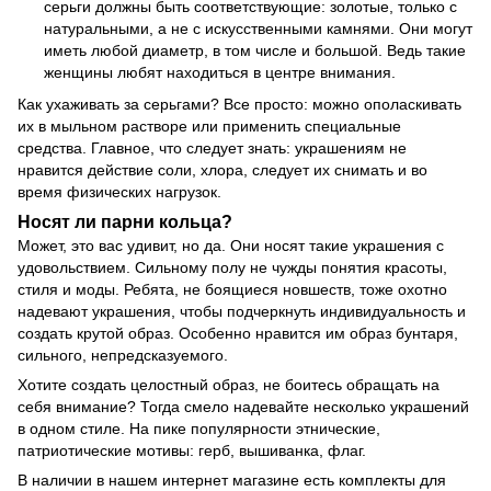
серьги должны быть соответствующие: золотые, только с
натуральными, а не с искусственными камнями. Они могут
иметь любой диаметр, в том числе и большой. Ведь такие
женщины любят находиться в центре внимания.
Как ухаживать за серьгами? Все просто: можно ополаскивать
их в мыльном растворе или применить специальные
средства. Главное, что следует знать: украшениям не
нравится действие соли, хлора, следует их снимать и во
время физических нагрузок.
Носят ли парни кольца?
Может, это вас удивит, но да. Они носят такие украшения с
удовольствием. Сильному полу не чужды понятия красоты,
стиля и моды. Ребята, не боящиеся новшеств, тоже охотно
надевают украшения, чтобы подчеркнуть индивидуальность и
создать крутой образ. Особенно нравится им образ бунтаря,
сильного, непредсказуемого.
Хотите создать целостный образ, не боитесь обращать на
себя внимание? Тогда смело надевайте несколько украшений
в одном стиле. На пике популярности этнические,
патриотические мотивы: герб, вышиванка, флаг.
В наличии в нашем интернет магазине есть комплекты для