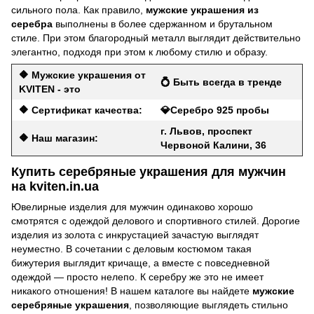
сильного пола. Как правило,
мужские украшения из
серебра
выполнены в более сдержанном и брутальном
стиле. При этом благородный металл выглядит действительно
элегантно, подходя при этом к любому стилю и образу.
🔶 Мужские украшения от
💍 Быть всегда в тренде
KVITEN - это
🔶 Сертификат качества:
💎Серебро 925 пробы
г. Львов, проспект
🔶 Наш магазин:
Червоной Калини, 36
Купить серебряные украшения для мужчин
на kviten.in.ua
Ювелирные изделия для мужчин одинаково хорошо
смотрятся с одеждой делового и спортивного стилей. Дорогие
изделия из золота с инкрустацией зачастую выглядят
неуместно. В сочетании с деловым костюмом такая
бижутерия выглядит кричаще, а вместе с повседневной
одеждой — просто нелепо. К серебру же это не имеет
никакого отношения! В нашем каталоге вы найдете
мужские
серебряные украшения
, позволяющие выглядеть стильно