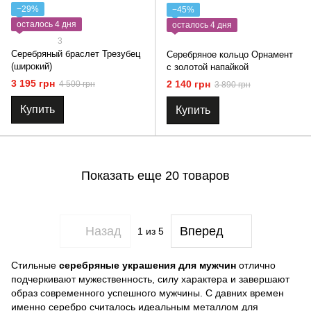
−29%
−45%
осталось 4 дня
осталось 4 дня
3
Серебряный браслет Трезубец
Серебряное кольцо Орнамент
(широкий)
с золотой напайкой
3 195 грн
2 140 грн
4 500 грн
3 890 грн
Купить
Купить
Показать еще 20 товаров
Назад
Вперед
1
из 5
Стильные
серебряные украшения для мужчин
отлично
подчеркивают мужественность, силу характера и завершают
образ современного успешного мужчины. С давних времен
именно серебро считалось идеальным металлом для