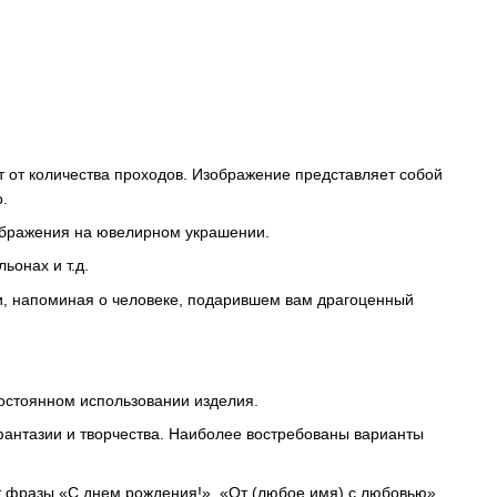
т от количества проходов. Изображение представляет собой
.
зображения на ювелирном украшении.
ьонах и т.д.
и, напоминая о человеке, подарившем вам драгоценный
постоянном использовании изделия.
фантазии и творчества. Наиболее востребованы варианты
 фразы «С днем ​​рождения!», «От (любое имя) с любовью»,