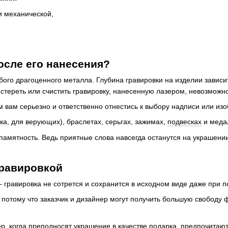
и механической,
осле его нанесения?
ого драгоценного металла. Глубина гравировки на изделии зависи
 стереть или счистить гравировку, нанесенную лазером, невозможно
 вам серьезно и ответственно отнестись к выбору надписи или и
ка, для верующих), браслетах, серьгах, зажимах,
подвесках
и медал
амятность. Ведь приятные слова навсегда останутся на украшени
гравировкой
 гравировка не сотрется и сохранится в исходном виде даже при 
 потому что заказчик и дизайнер могут получить большую свободу 
, когда преподносят украшение в качестве подарка, предпочитают