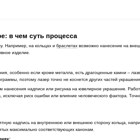
е: в чем суть процесса
у. Например, на кольцах и
браслетах
возможно нанесение на внеш
ивное изделие.
ия, особенно если кроме металла, есть драгоценные камни – лазе
аммы, поэтому лазер точно не коснется других частей украшени
м нанесения надписи или рисунка на ювелирное украшение. Работ
, исключая риск ошибки или влияние человеческого фактора. Точн
мятную надпись на внутреннюю или внешнюю сторону кольца, напри
вятых максимально соответствующих канонам.
лиях: