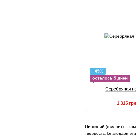
−45%
осталось 5 дней
Серебряная п
1 315 гр
Цирконий (фианит) – кам
твердость. Благодаря эт