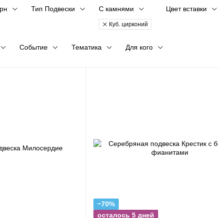
грн
Тип Подвески
С камнями
Цвет вставки
Куб. цирконий
Событие
Тематика
Для кого
−70%
осталось 5 дней