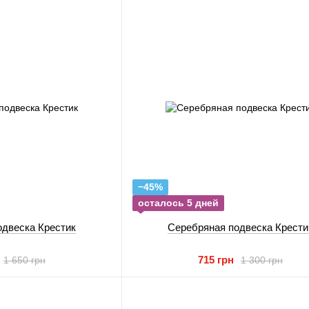
−45%
осталось 5 дней
одвеска Крестик
Серебряная подвеска Крести
715 грн
1 650 грн
1 300 грн