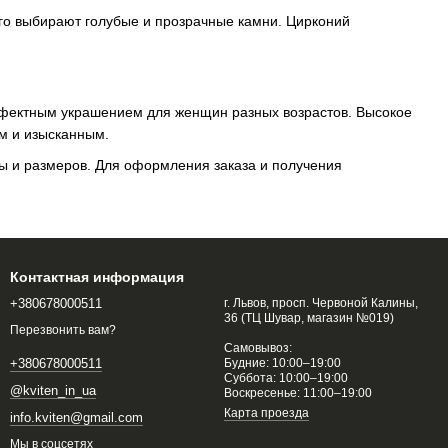
го выбирают голубые и прозрачные камни. Цирконий
эффектным украшением для женщин разных возрастов. Высокое
ым и изысканным.
ы и размеров. Для оформления заказа и получения
Контактная информация
+380678000511
г. Львов, просп. Червоной Калины,
36 (ТЦ Шувар, магазин №019)
Перезвонить вам?
Самовывоз:
Будние: 10:00–19:00
+380678000511
Суббота: 10:00–19:00
@kviten_in_ua
Воскресенье: 11:00–19:00
Карта проезда
info.kviten@gmail.com
Мы в соцсетях