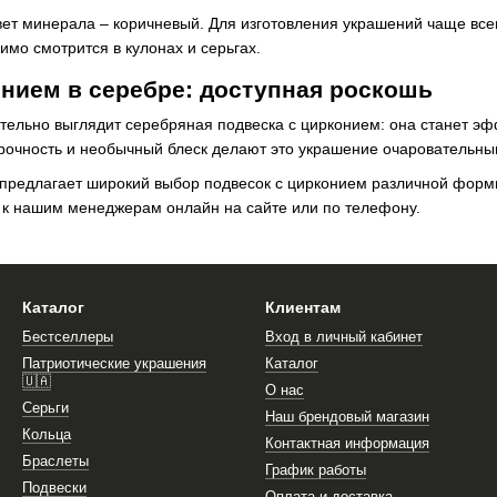
ет минерала – коричневый. Для изготовления украшений чаще все
имо смотрится в кулонах и серьгах.
нием в серебре: доступная роскошь
ательно выглядит серебряная подвеска с цирконием: она станет 
прочность и необычный блеск делают это украшение очаровательн
предлагает широкий выбор подвесок с цирконием различной форм
 к нашим менеджерам онлайн на сайте или по телефону.
Каталог
Клиентам
Бестселлеры
Вход в личный кабинет
Патриотические украшения
Каталог
🇺🇦
О нас
Серьги
Наш брендовый магазин
Кольца
Контактная информация
Браслеты
График работы
Подвески
Оплата и доставка