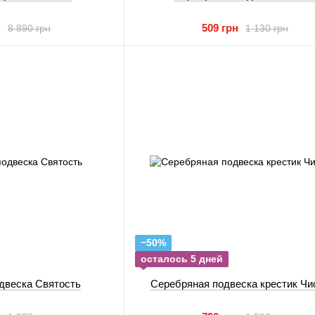
н
509 грн
8 890 грн
1 130 грн
−50%
осталось 5 дней
двеска Святость
Серебряная подвеска крестик Чи