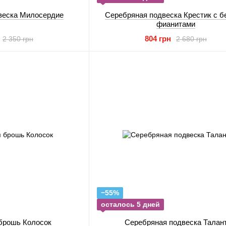
веска Милосердие
Серебряная подвеска Крестик с 
фианитами
804 грн
2 350 грн
2 680 грн
−55%
осталось 5 дней
брошь Колосок
Серебряная подвеска Талан