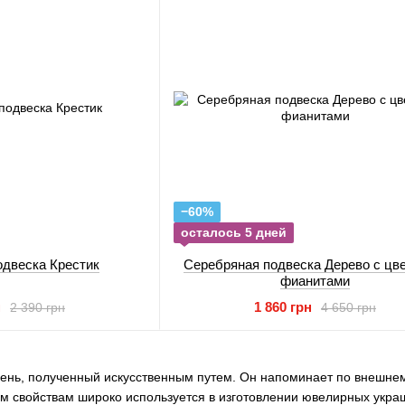
−60%
осталось 5 дней
одвеска Крестик
Серебряная подвеска Дерево с цв
фианитами
н
1 860 грн
2 390 грн
4 650 грн
ень, полученный искусственным путем. Он напоминает по внешнему
им свойствам широко используется в изготовлении ювелирных укра