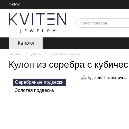
Перейти к основному контенту
Укр
Рус
Каталог
Главная
Подвески
Серебряные подвески
Кулон из серебра с кубиче
Серебряные подвески
Золотая подвеска