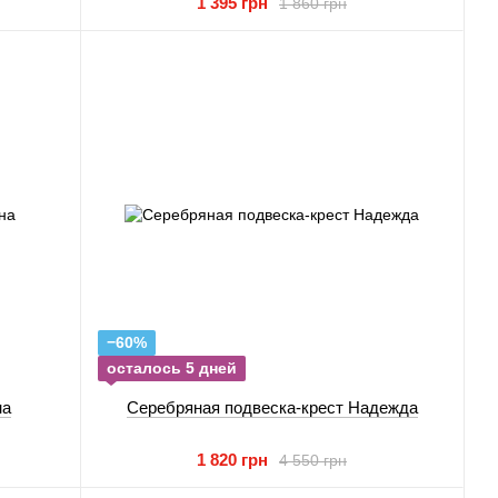
1 395 грн
1 860 грн
−60%
осталось 5 дней
на
Серебряная подвеска-крест Надежда
1 820 грн
4 550 грн