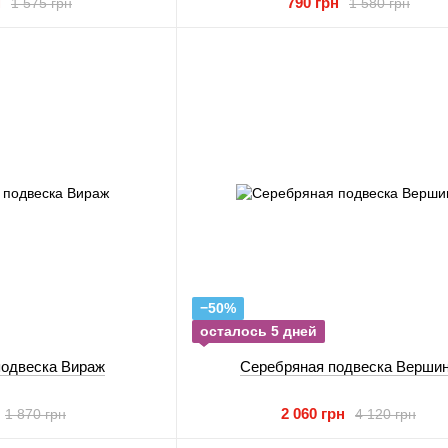
н
790 грн
1 575 грн
1 580 грн
−50%
осталось 5 дней
подвеска Вираж
Серебряная подвеска Верши
2 060 грн
1 870 грн
4 120 грн