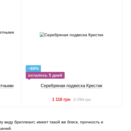
−60%
осталось 5 дней
етными
Серебряная подвеска Крестик
1 116 грн
2 790 грн
 виду бриллиант, имеет такой же блеск, прочность и
шений.