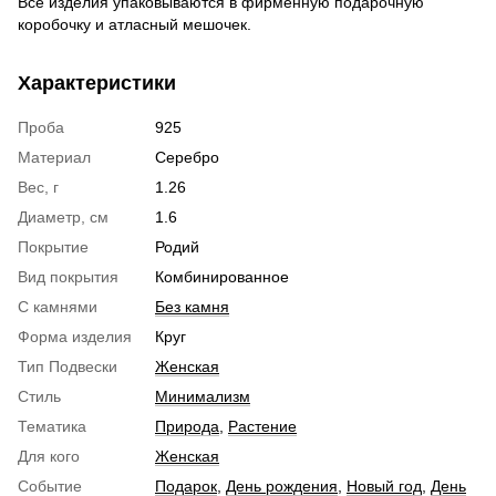
Все изделия упаковываются в фирменную подарочную
коробочку и атласный мешочек.
Характеристики
Проба
925
Материал
Серебро
Вес, г
1.26
Диаметр, см
1.6
Покрытие
Родий
Вид покрытия
Комбинированное
С камнями
Без камня
Форма изделия
Круг
Тип Подвески
Женская
Стиль
Минимализм
Тематика
Природа
,
Растение
Для кого
Женская
Событие
Подарок
,
День рождения
,
Новый год
,
День