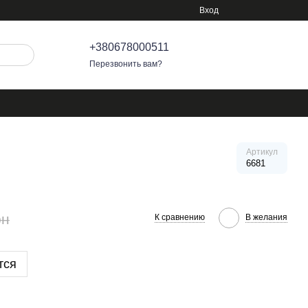
Вход
+380678000511
Перезвонить вам?
Артикул
6681
рн
К сравнению
В желания
тся