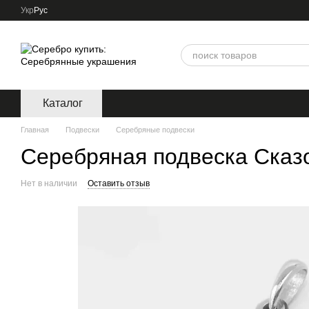
Перейти к основному контенту
Укр
Рус
Каталог
Главная
Подвески
Серебряные подвески
Серебряная подвеска Сказ
Нет в наличии
Оставить отзыв