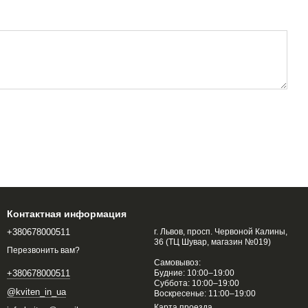
Контактная информация
+380678000511
г. Львов, просп. Червоной Калины,
36 (ТЦ Шувар, магазин №019)
Перезвонить вам?
Самовывоз:
Будние: 10:00–19:00
+380678000511
Суббота: 10:00–19:00
@kviten_in_ua
Воскресенье: 11:00–19:00
Карта проезда