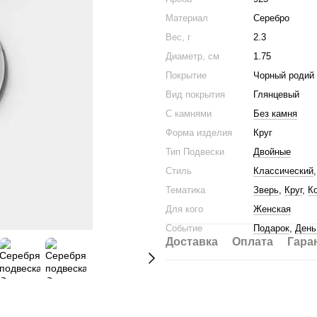
Материал
Серебро
Вес, г
2.3
Диаметр, см
1.75
Покрытие
Чорный родий
Вид покрытия
Глянцевый
С камнями
Без камня
Форма изделия
Круг
Тип Подвески
Двойные
Стиль
Классический
Тематика
Зверь
,
Круг
,
К
Для кого
Женская
Событие
Подарок
,
День
Доставка
Оплата
Гара