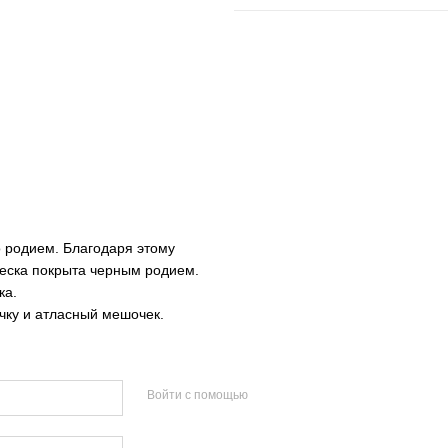
о родием. Благодаря этому
веска покрыта черным родием.
ка.
ку и атласный мешочек.
Войти с помощью