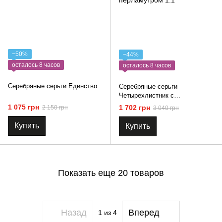
−50%
−44%
осталось 8 часов
осталось 8 часов
Серебряные серьги Единство
Серебряные серьги
Четырехлистник с
перламутром 1.1
1 075 грн
1 702 грн
2 150 грн
3 040 грн
Купить
Купить
Показать еще 20 товаров
Назад
Вперед
1
из 4