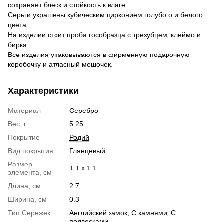
сохраняет блеск и стойкость к влаге.
Серьги украшены кубическим цирконием голубого и белого
цвета.
На изделии стоит проба гособразца с трезубцем, клеймо и
бирка.
Все изделия упаковываются в фирменную подарочную
коробочку и атласный мешочек.
Характеристики
Материал
Серебро
Вес, г
5.25
Покрытие
Родий
Вид покрытия
Глянцевый
Размер
1.1 х 1.1
элемента, см
Длина, см
2.7
Ширина, см
0.3
Тип Сережек
Английский замок
,
С камнями
,
С
подвесками