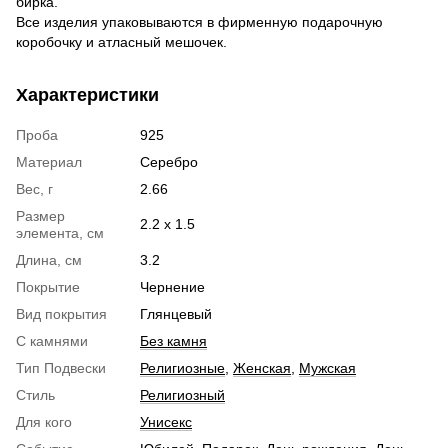
бирка.
Все изделия упаковываются в фирменную подарочную
коробочку и атласный мешочек.
Характеристики
Проба
925
Материал
Серебро
Вес, г
2.66
Размер
2.2 х 1.5
элемента, см
Длина, см
3.2
Покрытие
Чернение
Вид покрытия
Глянцевый
С камнями
Без камня
Тип Подвески
Религиозные
,
Женская
,
Мужская
Стиль
Религиозный
Для кого
Унисекс