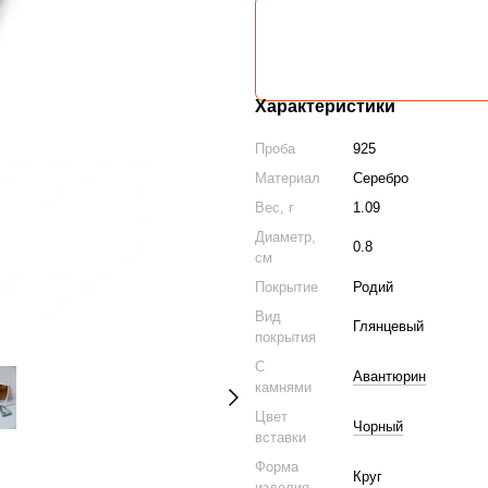
Характеристики
Проба
925
Материал
Серебро
Вес, г
1.09
Диаметр,
0.8
см
Покрытие
Родий
Вид
Глянцевый
покрытия
С
Авантюрин
камнями
Цвет
Чорный
вставки
Форма
Круг
изделия