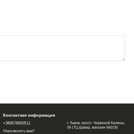
Контактная информация
+380678000511
г. Львов, просп. Червоной Калины,
36 (ТЦ Шувар, магазин №019)
Перезвонить вам?