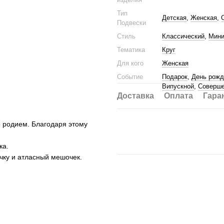
Тип
Детская
,
Женская
,
Подвески
Стиль
Классический
,
Мин
Тематика
Круг
Для кого
Женская
Событие
Подарок
,
День рожд
Випускной
,
Соверше
Доставка
Оплата
Гара
о родием. Благодаря этому
ка.
ку и атласный мешочек.