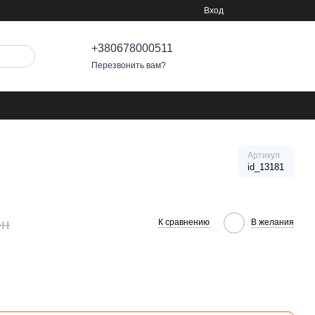
Вход
+380678000511
Перезвонить вам?
Артикул
id_13181
рн
К сравнению
В желания