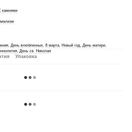
С камнями
имализм
ения
,
День влюбленных
,
8 марта
,
Новый год
,
День матери
,
ннолетия
,
День св. Николая
нтия
Упаковка