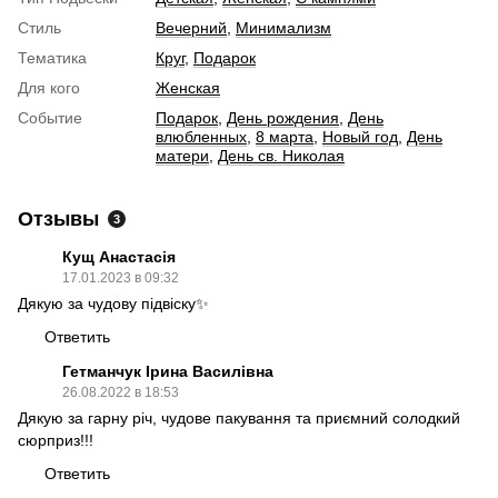
Стиль
Вечерний
,
Минимализм
Тематика
Круг
,
Подарок
Для кого
Женская
Событие
Подарок
,
День рождения
,
День
влюбленных
,
8 марта
,
Новый год
,
День
матери
,
День св. Николая
Отзывы
3
Кущ Анастасія
17.01.2023 в 09:32
Дякую за чудову підвіску✨
Ответить
Гетманчук Ірина Василівна
26.08.2022 в 18:53
Дякую за гарну річ, чудове пакування та приємний солодкий
сюрприз!!!
Ответить