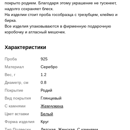
покрыто родием. Благодаря этому украшение не тускнеет,
надолго сохраняет блеск.
На изделии стоит проба гособразца с трезубцем, клеймо и
бирка.
Все изделия упаковываются в фирменную подарочную
коробочку и атласный мешочек.
Характеристики
Проба
925
Материал
Серебро
Вес, г
1.2
Диаметр, см
0.8
Покрытие
Родий
Вид покрытия
Глянцевый
С камнями
Жемчужина
Цвет вставки
Белый
Форма изделия
Круг
Тип Подвески
Детская
,
Женская
,
С камнями