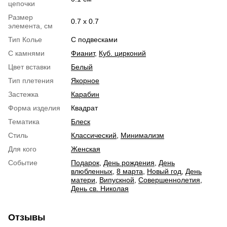
цепочки
Размер
0.7 х 0.7
элемента, см
Тип Колье
С подвесками
С камнями
Фианит
,
Куб. цирконий
Цвет вставки
Белый
Тип плетения
Якорное
Застежка
Карабин
Форма изделия
Квадрат
Тематика
Блеск
Стиль
Классический
,
Минимализм
Для кого
Женская
Событие
Подарок
,
День рождения
,
День
влюбленных
,
8 марта
,
Новый год
,
День
матери
,
Випускной
,
Совершеннолетия
,
День св. Николая
Отзывы