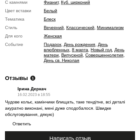
С камнями
Фианит
,
Куб. цирконий
Цвет вставки
Белый
Тематика
Блеск
Стиль
Вечерний
,
Классический
,
Минимализм
Для кого
Женская
Событие
Подарок
,
День рождения
,
День
влюбленных
,
8 марта
,
Новый год
,
День
матери
,
Випускной
,
Совершеннолетия
,
День св. Николая
Отзывы
1
Ірина Деркач
16.02.2023 в 18:55
Чудове кольє, камінчики блищать, таке тендітне, всі деталі
акуратно виконані, мені дуже сподобалося. Швидке
обслуговування, дякую)
Ответить
Написать отзыв