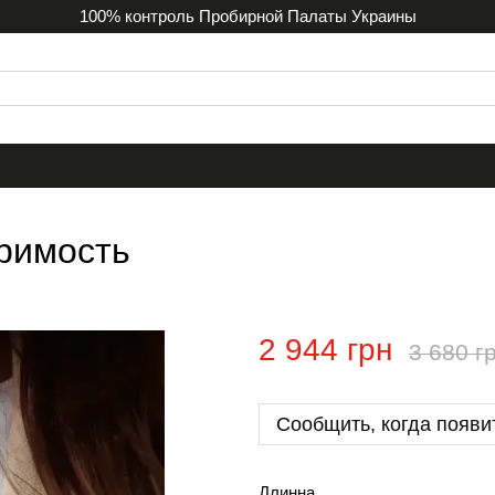
100% контроль Пробирной Палаты Украины
римость
2 944 грн
3 680 г
Сообщить, когда появи
Длинна