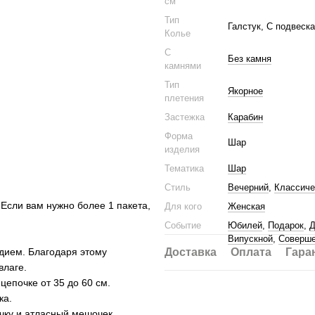
см
Тип
Галстук, С подвеск
Колье
С
Без камня
камнями
Тип
Якорное
плетения
Застежка
Карабин
Форма
Шар
изделия
Тематика
Шар
Стиль
Вечерний
,
Классиче
 Если вам нужно более 1 пакета,
Для кого
Женская
Событие
Юбилей
,
Подарок
,
Д
Випускной
,
Соверше
одием. Благодаря этому
Доставка
Оплата
Гара
влаге.
епочке от 35 до 60 см.
ка.
ку и атласный мешочек.