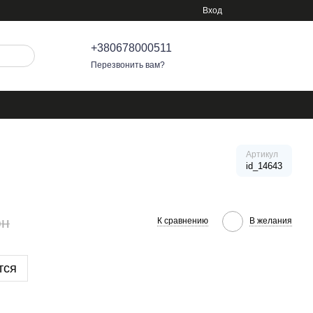
Вход
+380678000511
Перезвонить вам?
Артикул
id_14643
рн
К сравнению
В желания
тся