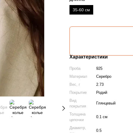
35-60 см
Характеристики
Проба
925
Материал
Серебро
Вес, г
2.73
Покрытие
Родий
Вид
Глянцевый
покрытия
Толщина
0.1 см
цепочки
Диаметр,
0.5