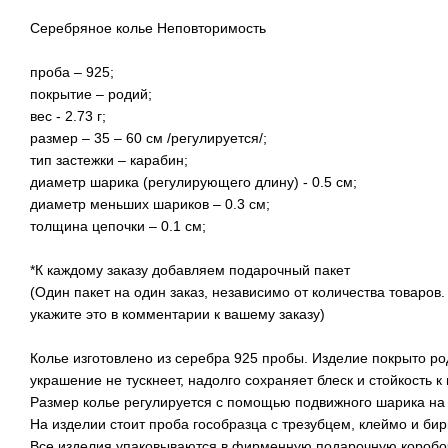
Серебряное колье Неповторимость
проба – 925;
покрытие – родий;
вес - 2.73 г;
размер – 35 – 60 см /регулируется/;
тип застежки – карабин;
диаметр шарика (регулирующего длину) - 0.5 см;
диаметр меньших шариков – 0.3 см;
толщина цепочки – 0.1 см;
*К каждому заказу добавляем подарочный пакет
(Один пакет на один заказ, независимо от количества товаров.
укажите это в комментарии к вашему заказу)
Колье изготовлено из серебра 925 пробы. Изделие покрыто р
украшение не тускнеет, надолго сохраняет блеск и стойкость к 
Размер колье регулируется с помощью подвижного шарика на ц
На изделии стоит проба гособразца с трезубцем, клеймо и бир
Все изделия упаковываются в фирменную подарочную коробоч