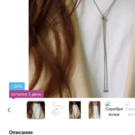
−20%
остался 1 день
Описание