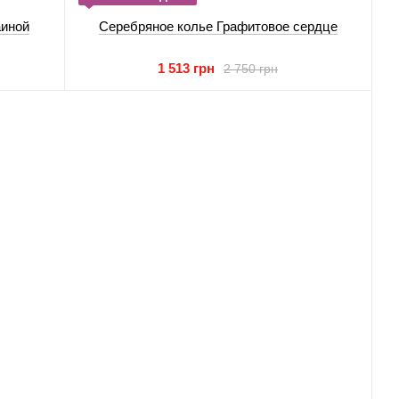
аиной
Серебряное колье Графитовое сердце
1 513 грн
2 750 грн