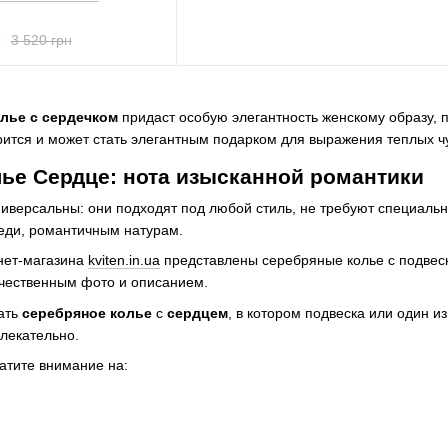
н
3 520 грн
лье с сердечком
придаст особую элегантность женскому образу, 
ится и может стать элегантным подарком для выражения теплых чу
ье Сердце: нота изысканной романтики
иверсальны: они подходят под любой стиль, не требуют специальн
еди, романтичным натурам.
рнет-магазина
kviten.in.ua
представлены серебряные колье с подвес
чественным фото и описанием.
ать
серебряное колье
с
сердцем
, в котором подвеска или один 
влекательно.
атите внимание на: