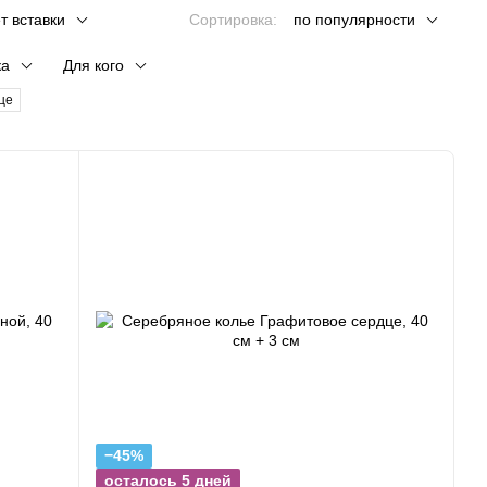
т вставки
Сортировка:
по популярности
ка
Для кого
це
−45%
осталось 5 дней