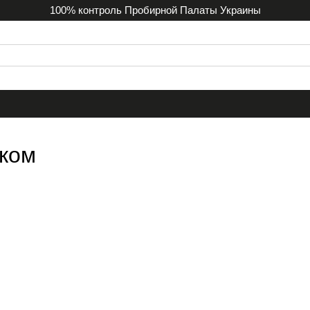
100% контроль Пробирной Палаты Украины
чком