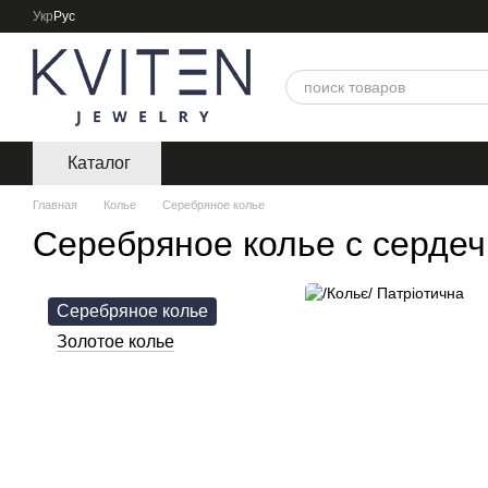
Перейти к основному контенту
Укр
Рус
Каталог
Главная
Колье
Серебряное колье
Серебряное колье с серде
Серебряное колье
Золотое колье