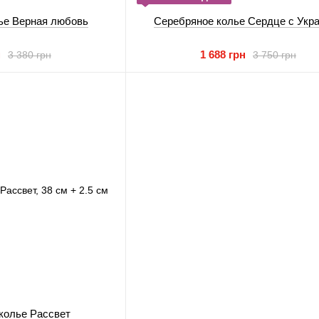
ье Верная любовь
Серебряное колье Сердце с Укр
н
1 688 грн
3 380 грн
3 750 грн
колье Рассвет