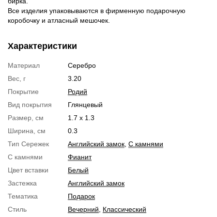
бирка.
Все изделия упаковываются в фирменную подарочную
коробочку и атласный мешочек.
Характеристики
Материал
Серебро
Вес, г
3.20
Покрытие
Родий
Вид покрытия
Глянцевый
Размер, см
1.7 х 1.3
Ширина, см
0.3
Тип Сережек
Английский замок
,
С камнями
С камнями
Фианит
Цвет вставки
Белый
Застежка
Английский замок
Тематика
Подарок
Стиль
Вечерний
,
Классический