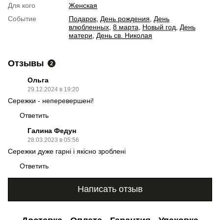
Для кого
Женская
Событие
Подарок
,
День рождения
,
День
влюбленных
,
8 марта
,
Новый год
,
День
матери
,
День св. Николая
Отзывы
2
Ольга
29.12.2024 в 19:20
Сережки - неперевершені!
Ответить
Галина Федун
28.03.2023 в 05:56
Сережки дуже гарні і якісно зроблені
Ответить
Написать отзыв