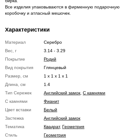
бирка.
Все изделия упаковываются в фирменную подарочную
коробочку и атласный мешочек.
Характеристики
Материал
Серебро
Вес, г
3.14 - 3.29
Покрытие
Родий
Вид покрытия
Глянцевый
Размер, см
1 х 1 х 1 х 1
Длина, см
1.4
Тип Сережек
Английский замок
,
С камнями
С камнями
Фианит
Цвет вставки
Белый
Застежка
Английский замок
Тематика
Квадрат
,
Геометрия
Стиль
Геометрия