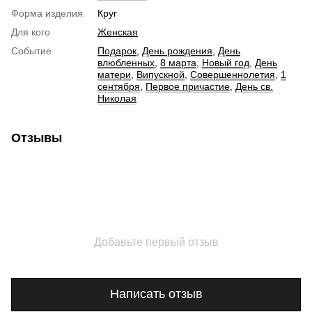
Форма изделия
Круг
Для кого
Женская
Событие
Подарок
,
День рождения
,
День
влюбленных
,
8 марта
,
Новый год
,
День
матери
,
Випускной
,
Совершеннолетия
,
1
сентября
,
Первое причастие
,
День св.
Николая
Отзывы
Добавьте первый отзыв
Написать отзыв