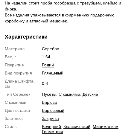
На изделии стоит проба гособразца с трезубцем, клеймо и
бирка.
Все изделия упаковываются в фирменную подарочную
коробочку и атласный мешочек.
Характеристики
Материал
Серебро
Вес, г
1.64
Покрытие
Родий
Вид покрытия
Глянцевый
Длина штифта,
0.8
см
Тип Сережек
Пусеты
,
С камнями
,
Детские
С камнями
Бирюза
Цвет вставки
Бирюзовый
Застежка
Закрутка
Стиль
Вечерний
,
Классический
,
Минимализм
,
Геометрия