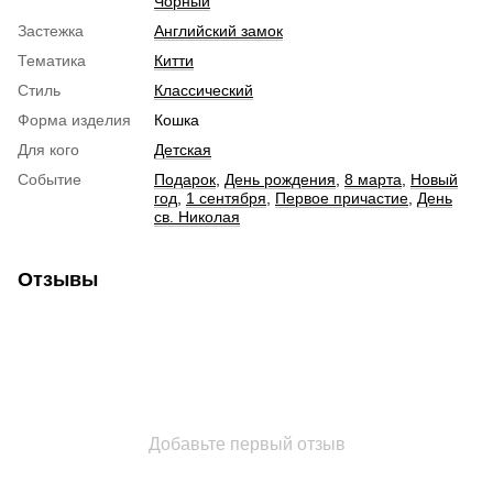
Чорный
Застежка
Английский замок
Тематика
Китти
Стиль
Классический
Форма изделия
Кошка
Для кого
Детская
Событие
Подарок
,
День рождения
,
8 марта
,
Новый
год
,
1 сентября
,
Первое причастие
,
День
св. Николая
Отзывы
Добавьте первый отзыв