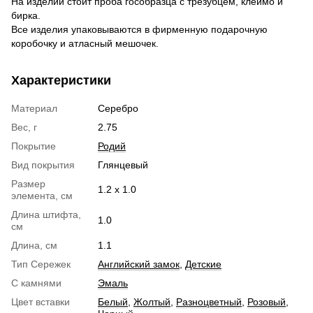
На изделии стоит проба гособразца с трезубцем, клеймо и
бирка.
Все изделия упаковываются в фирменную подарочную
коробочку и атласный мешочек.
Характеристики
Материал
Серебро
Вес, г
2.75
Покрытие
Родий
Вид покрытия
Глянцевый
Размер
1.2 х 1.0
элемента, см
Длина штифта,
1.0
см
Длина, см
1.1
Тип Сережек
Английский замок
,
Детские
С камнями
Эмаль
Цвет вставки
Белый
,
Жолтый
,
Разноцветный
,
Розовый
,