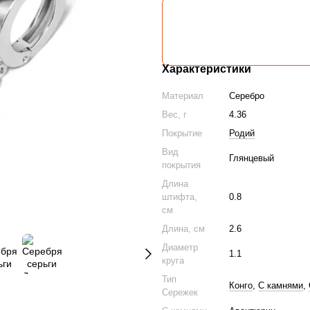
Характеристики
Материал
Серебро
Вес, г
4.36
Покрытие
Родий
Вид
Глянцевый
покрытия
Длина
штифта,
0.8
см
Длина, см
2.6
Диаметр
1.1
круга
Тип
Конго
,
С камнями
,
Сережек