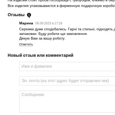
На изделии стоит проба гособразца с трезубцем, клеймо и бир
Все изделия упаковываются в фирменную подарочную коробоч
Отзывы
1
Марина
06.09.2023 в 17:26
Сережки дуже сподобались. Гарні та стильні, підходять
запакован. Буду робити ще замовлення.
Дякую Вам за вашу роботу.
Ответить
Новый отзыв или комментарий