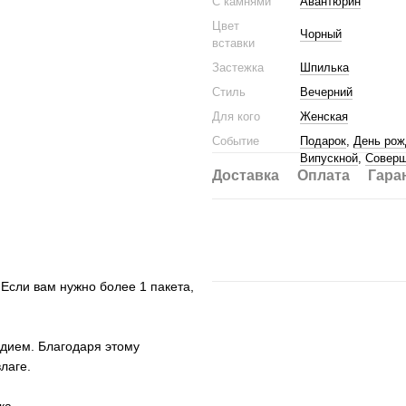
С камнями
Авантюрин
Цвет
Чорный
вставки
Застежка
Шпилька
Стиль
Вечерний
Для кого
Женская
Событие
Подарок
,
День рож
Випускной
,
Соверш
Доставка
Оплата
Гара
 Если вам нужно более 1 пакета,
дием. Благодаря этому
лаге.