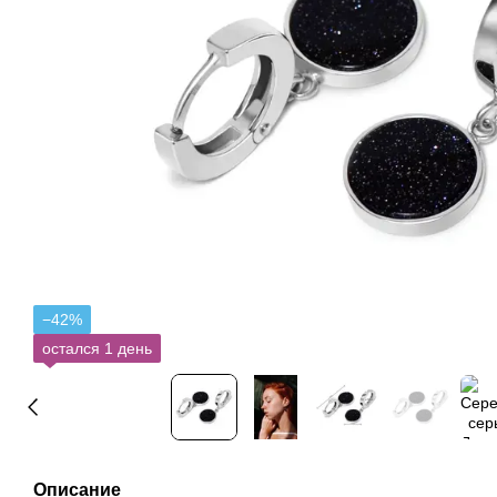
−42%
остался 1 день
Описание