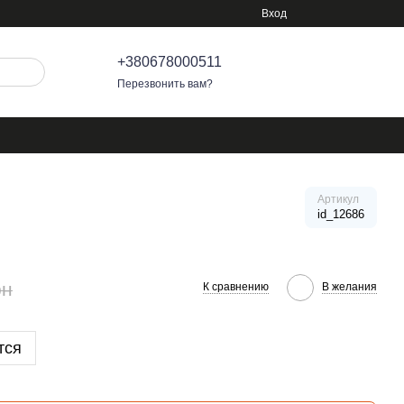
Вход
+380678000511
Перезвонить вам?
Артикул
id_12686
рн
К сравнению
В желания
тся