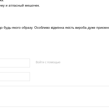
ка.
ку и атласный мешочек.
 до будь-якого образу. Особливо відмінна якість вироба дуже приєм
Войти с помощью