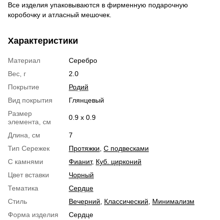
Все изделия упаковываются в фирменную подарочную
коробочку и атласный мешочек.
Характеристики
Материал
Серебро
Вес, г
2.0
Покрытие
Родий
Вид покрытия
Глянцевый
Размер
0.9 х 0.9
элемента, см
Длина, см
7
Тип Сережек
Протяжки
,
С подвесками
С камнями
Фианит
,
Куб. цирконий
Цвет вставки
Чорный
Тематика
Сердце
Стиль
Вечерний
,
Классический
,
Минимализм
Форма изделия
Сердце