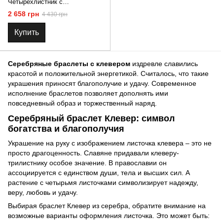
Четырехлистник с
перламутром и фианитами
2 658 грн
4 430 грн
Купить
Серебряные браслеты с клевером
издревле славились
красотой и положительной энергетикой. Считалось, что такие
украшения приносят благополучие и удачу. Современное
исполнение браслетов позволяет дополнять ими
повседневный образ и торжественный наряд.
Серебряный браслет Клевер: символ
богатства и благополучия
Украшение на руку с изображением листочка клевера – это не
просто драгоценность. Славяне придавали клеверу-
трилистнику особое значение. В православии он
ассоциируется с единством души, тела и высших сил. А
растение с четырьмя листочками символизирует надежду,
веру, любовь и удачу.
Выбирая браслет Клевер из серебра, обратите внимание на
возможные варианты оформления листочка. Это может быть: