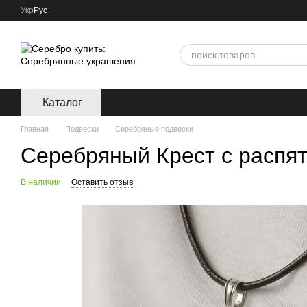
Перейти к основному контенту
Укр
Рус
Каталог
Главная
Подвески
Серебряные подвески
Серебряный Крест с распя
В наличии
Оставить отзыв