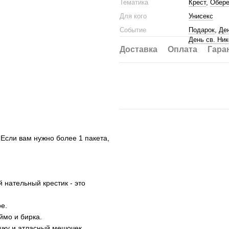
Тематика
Крест
,
Обере
Для кого
Унисекс
Событие
Подарок
,
Де
День св. Ни
Доставка
Оплата
Гара
 Если вам нужно более 1 пакета,
 нательный крестик - это
ое.
ймо и бирка.
ку и атласный мешочек.