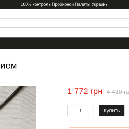
100% контроль Пробирной Палаты Украины
тием
1 772 грн
4 430 г
Купить