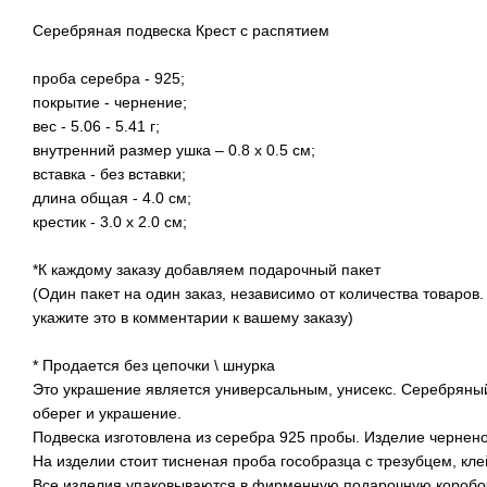
Серебряная подвеска Крест с распятием
проба серебра - 925;
покрытие - чернение;
вес - 5.06 - 5.41 г;
внутренний размер ушка – 0.8 х 0.5 см;
вставка - без вставки;
длина общая - 4.0 см;
крестик - 3.0 х 2.0 см;
*К каждому заказу добавляем подарочный пакет
(Один пакет на один заказ, независимо от количества товаров.
укажите это в комментарии к вашему заказу)
* Продается без цепочки \ шнурка
Это украшение является универсальным, унисекс. Серебряный
оберег и украшение.
Подвеска изготовлена ​​из серебра 925 пробы. Изделие чернен
На изделии стоит тисненая проба гособразца с трезубцем, кле
Все изделия упаковываются в фирменную подарочную коробоч