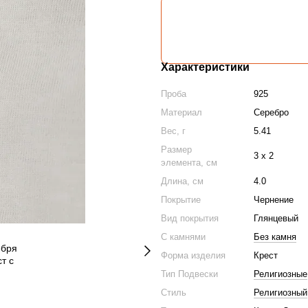
Характеристики
Проба
925
Материал
Серебро
Вес, г
5.41
Размер
3 х 2
элемента, см
Длина, см
4.0
Покрытие
Чернение
Вид покрытия
Глянцевый
С камнями
Без камня
Форма изделия
Крест
Тип Подвески
Религиозные
Стиль
Религиозный