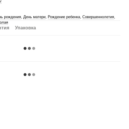
г
нь рождения
,
День матери
,
Рождение ребенка
,
Совершеннолетия
,
колая
нтия
Упаковка