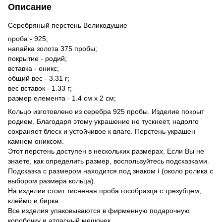
Описание
Серебряный перстень Великодушие
проба - 925;
напайка золота 375 пробы;
покрытие - родий;
вставка - оникс;
общий вес - 3.31 г;
вес вставок - 1.33 г;
размер елемента - 1.4 см х 2 см;
Кольцо изготовлено из серебра 925 пробы. Изделие покрыт
родием. Благодаря этому украшение не тускнеет, надолго
сохраняет блеск и устойчивое к влаге. Перстень украшен
камнем ониксом.
Этот перстень доступен в нескольких размерах. Если Вы не
знаете, как определить размер, воспользуйтесь подсказками.
Подсказка с размером находится под знаком ℹ (около ролика с
выбором размера кольца).
На изделии стоит тисненая проба гособразца с трезубцем,
клеймо и бирка.
Все изделия упаковываются в фирменную подарочную
коробочку и атласный мешочек.