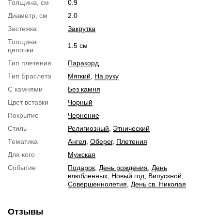
Толщина, см
0.9
Диаметр, см
2.0
Застежка
Закрутка
Толщина
1.5 см
цепочки
Тип плетения
Паракорд
Тип Браслета
Мягкий
,
На руку
С камнями
Без камня
Цвет вставки
Чорный
Покрытие
Чернение
Стиль
Религиозный
,
Этнический
Тематика
Ангел
,
Оберег
,
Плетения
Для кого
Мужская
Событие
Подарок
,
День рождения
,
День
влюбленных
,
Новый год
,
Випускной
,
Совершеннолетия
,
День св. Николая
Отзывы