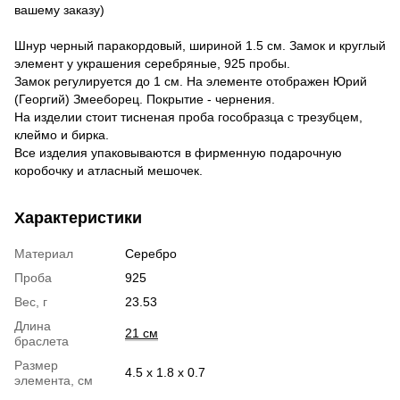
вашему заказу)
Шнур черный паракордовый, шириной 1.5 см. Замок и круглый
элемент у украшения серебряные, 925 пробы.
Замок регулируется до 1 см. На элементе отображен Юрий
(Георгий) Змееборец. Покрытие - чернения.
На изделии стоит тисненая проба гособразца с трезубцем,
клеймо и бирка.
Все изделия упаковываются в фирменную подарочную
коробочку и атласный мешочек.
Характеристики
Материал
Серебро
Проба
925
Вес, г
23.53
Длина
21 см
браслета
Размер
4.5 х 1.8 х 0.7
элемента, см