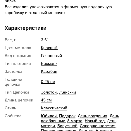
бирка.
Все изделия упаковываются в фирменную подарочную
коробочку и атласный мешочек.
Характеристики
Вес, г
3.61
Цвет металла
Красный
Вид покрытия
Глянцевый
Тип плетения
Бисмарк
Застежка
Карабин
Толщина
0.25 см
цепочки
Тип Цепочки
Золотой
,
Женский
Длина цепочки
45 см
Стиль
Классический
Событие
Юбилей
,
Подарок
,
День рождения
,
День
влюбленных
,
8 марта
,
Новый год
,
День
матери
,
Випускной
,
Совершеннолетия
,
Первое причастие
,
День св. Николая