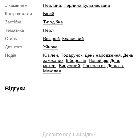
З камінням
Перлина
,
Перлина Культивована
Колір вставки
Білий
Застібка
T-подібна
Тематика
Перл
Стиль
Вечірній
,
Класичний
Для кого
Жіноча
Подія
Ювілей
,
Подарунок
,
День народження
,
День
закоханих
,
8 березня
,
Новий рік
,
День
матері
,
Випускний
,
Повноліття
,
День св.
Миколая
Відгуки
Додайте перший відгук