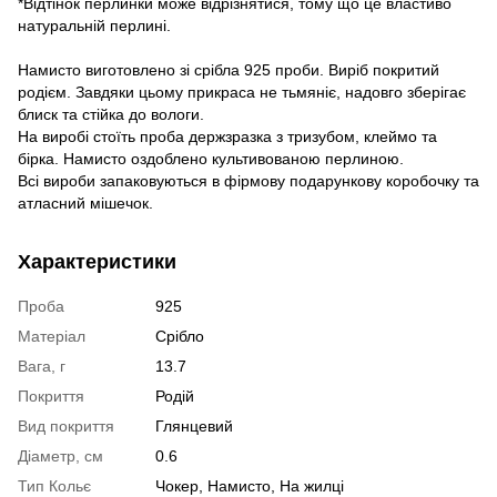
*Відтінок перлинки може відрізнятися, тому що це властиво
натуральній перлині.
Намисто виготовлено зі срібла 925 проби. Виріб покритий
родієм. Завдяки цьому прикраса не тьмяніє, надовго зберігає
блиск та стійка до вологи.
На виробі стоїть проба держзразка з тризубом, клеймо та
бірка. Намисто оздоблено культивованою перлиною.
Всі вироби запаковуються в фірмову подарункову коробочку та
атласний мішечок.
Характеристики
Проба
925
Матеріал
Срібло
Вага, г
13.7
Покриття
Родій
Вид покриття
Глянцевий
Діаметр, см
0.6
Тип Кольє
Чокер, Намисто, На жилці