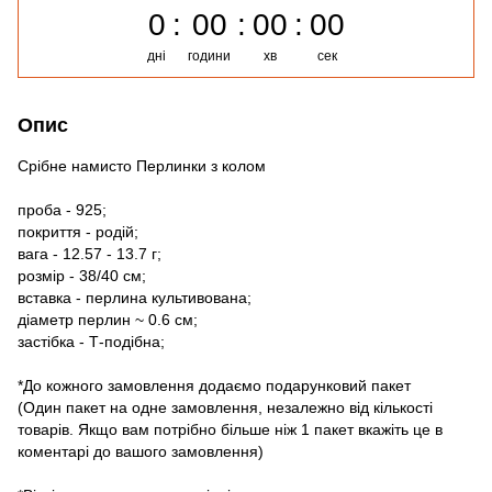
0
00
00
00
дні
години
хв
сек
Опис
Срібне намисто Перлинки з колом
проба - 925;
покриття - родій;
вага - 12.57 - 13.7 г;
розмір - 38/40 см;
вставка - перлина культивована;
діаметр перлин ~ 0.6 см;
застібка - Т-подібна;
*До кожного замовлення додаємо подарунковий пакет
(Один пакет на одне замовлення, незалежно від кількості
товарів. Якщо вам потрібно більше ніж 1 пакет вкажіть це в
коментарі до вашого замовлення)