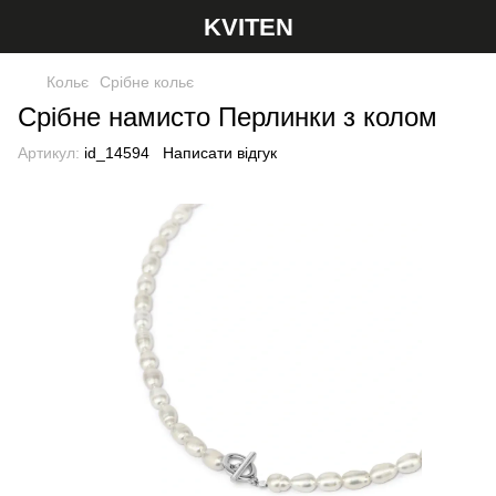
KVITEN
Кольє
Срібне кольє
Срібне намисто Перлинки з колом
Артикул:
id_14594
Написати відгук