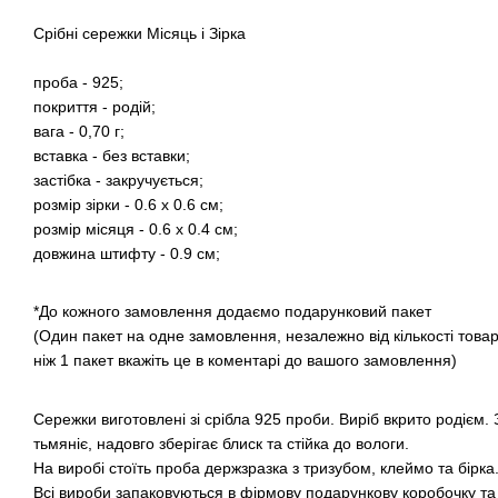
Срібні сережки Місяць і Зірка
проба - 925;
покриття - родій;
вага - 0,70 г;
вставка - без вставки;
застібка - закручується;
розмір зірки - 0.6 х 0.6 см;
розмір місяця - 0.6 х 0.4 см;
довжина штифту - 0.9 см;
*До кожного замовлення додаємо подарунковий пакет
(Один пакет на одне замовлення, незалежно від кількості това
ніж 1 пакет вкажіть це в коментарі до вашого замовлення)
Сережки виготовлені зі срібла 925 проби. Виріб вкрито родієм.
тьмяніє, надовго зберігає блиск та стійка до вологи.
На виробі стоїть проба держзразка з тризубом, клеймо та бірка
Всі вироби запаковуються в фірмову подарункову коробочку та