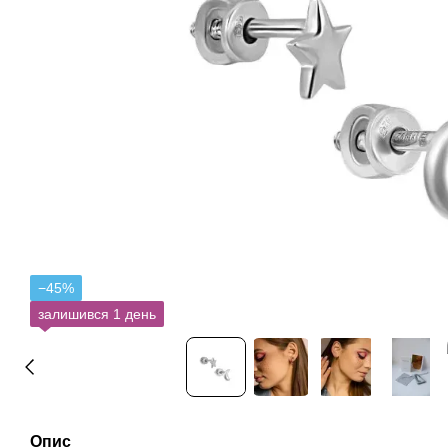
−45%
залишився 1 день
Опис