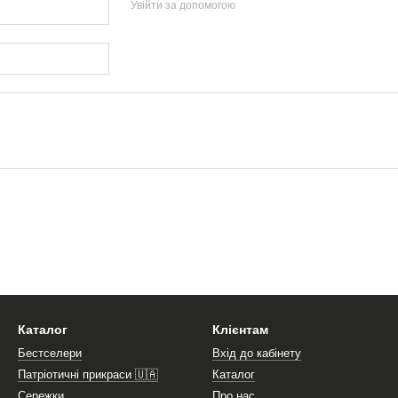
Увійти за допомогою
Каталог
Клієнтам
Бестселери
Вхід до кабінету
Патріотичні прикраси 🇺🇦
Каталог
Сережки
Про нас