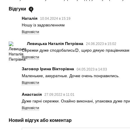
Відгуки
4
Наталія
10.04.2024 в 15:19
Ношу із задоволенням
Відповісти
Левицька Наталія Петрівна
24.06.2023 в 15:02
Сережки дуже сподобались😊, щиро дякую працівникам м
Відповісти
Заговор Ірина Вікторівна
04.05.2023 в 14:03
Маленькие, аккуратные. Дочке очень понравились.
Відповісти
Анастасія
27.09.2022 в 11:01
Дуже гарні сережки. Охайно виконані, упаковка дуже пр
Відповісти
Новий відгук або коментар