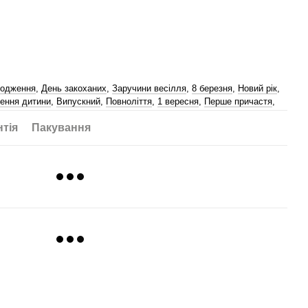
родження
,
День закоханих
,
Заручини весілля
,
8 березня
,
Новий рік
,
ення дитини
,
Випускний
,
Повноліття
,
1 вересня
,
Перше причастя
,
нтія
Пакування