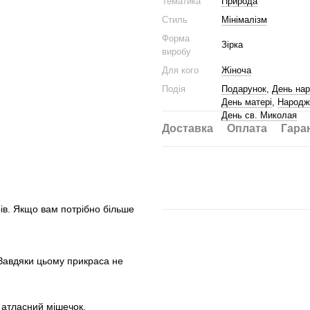
Тематика
Природа
Стиль
Мінімалізм
Форма
Зірка
виробу
Для кого
Жіноча
Подія
Подарунок
,
День на
День матері
,
Народж
День св. Миколая
Доставка
Оплата
Гара
рів. Якщо вам потрібно більше
 Завдяки цьому прикраса не
.
 атласний мішечок.