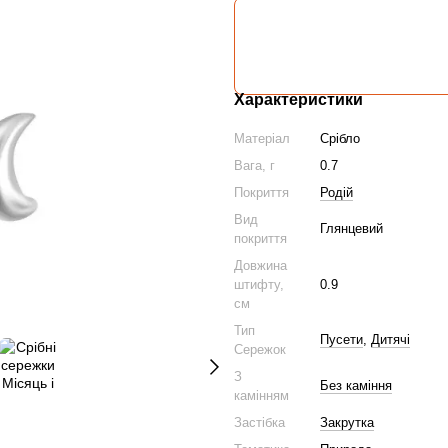
Характеристики
Матеріал
Срібло
Вага, г
0.7
Покриття
Родій
Вид
Глянцевий
покриття
Довжина
штифту,
0.9
см
Тип
Пусети
,
Дитячі
Сережок
З
Без каміння
камінням
Застібка
Закрутка