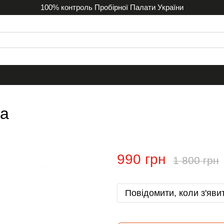
100% контроль Пробірної Палати України
ка
990 грн
1 800 грн
Повідомити, коли з'яви