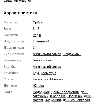
атласний мішечок.
Характеристики
Матеріал
Срібло
Вага, г
3.47
Покриття
Родій
Вид покриття
Глянцевий
Діаметр кола
1.4
Тип Сережок
Англійський замок
,
З підвісками
З камінням
Без каміння
Застібка
Англійський замок
Тематика
Круг
,
Геометрія
Стиль
Геометрія
,
Монетки
Для кого
Жіноча
Подія
Подарунок
,
День народження
,
День
закоханих
,
8 березня
,
Новий рік
,
День
матері
,
Випускний
,
День св. Миколая