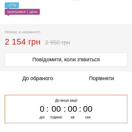
−27%
залишився 1 день
Немає в наявності
2 154 грн
2 950 грн
Повідомити, коли з'явиться
До обраного
Порівняти
До кінця акції
0
00
00
00
дні
години
хв
сек