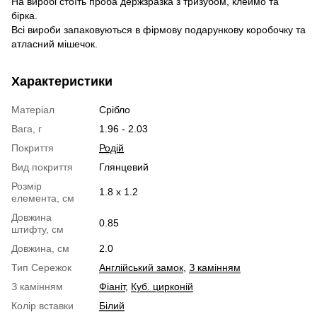
На виробі стоїть проба держзразка з тризубом, клеймо та
бірка.
Всі вироби запаковуються в фірмову подарункову коробочку та
атласний мішечок.
Характеристики
Матеріал
Срібло
Вага, г
1.96 - 2.03
Покриття
Родій
Вид покриття
Глянцевий
Розмір
1.8 х 1.2
елемента, см
Довжина
0.85
штифту, см
Довжина, см
2.0
Тип Сережок
Англійський замок
,
З камінням
З камінням
Фіаніт
,
Куб. цирконій
Колір вставки
Білий