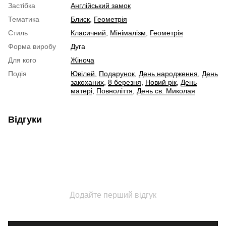
Застібка
Англійський замок
Тематика
Блиск
,
Геометрія
Стиль
Класичний
,
Мінімалізм
,
Геометрія
Форма виробу
Дуга
Для кого
Жіноча
Подія
Ювілей
,
Подарунок
,
День народження
,
День
закоханих
,
8 березня
,
Новий рік
,
День
матері
,
Повноліття
,
День св. Миколая
Відгуки
Додайте перший відгук