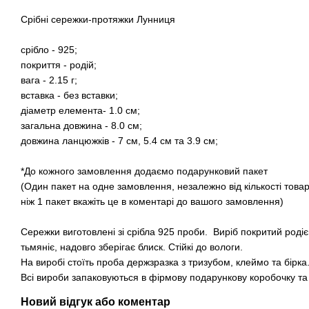
Срібні сережки-протяжки Лунниця
срібло - 925;
покриття - родій;
вага - 2.15 г;
вставка - без вставки;
діаметр елемента- 1.0 см;
загальна довжина - 8.0 см;
довжина ланцюжків - 7 см, 5.4 см та 3.9 см;
*До кожного замовлення додаємо подарунковий пакет
(Один пакет на одне замовлення, незалежно від кількості това
ніж 1 пакет вкажіть це в коментарі до вашого замовлення)
Сережки виготовлені зі срібла 925 проби. Виріб покритий роді
тьмяніє, надовго зберігає блиск. Стійкі до вологи.
На виробі стоїть проба держзразка з тризубом, клеймо та бірка
Всі вироби запаковуються в фірмову подарункову коробочку т
Новий відгук або коментар