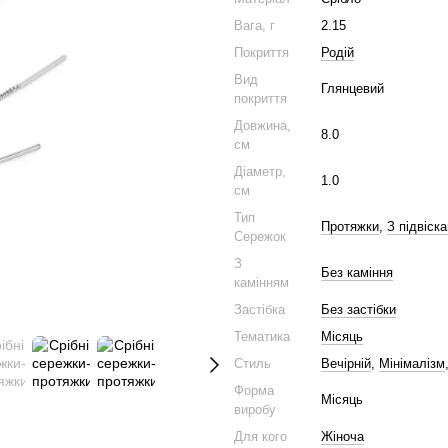
Вага, г
2.15
Покриття
Родій
Вид
Глянцевий
покриття
Довжина,
8.0
см
Діаметр,
1.0
см
Тип
Протяжки
,
З підвіск
Сережок
З
Без каміння
камінням
Застібка
Без застібки
Тематика
Місяць
Стиль
Вечірній
,
Мінімалізм
Форма
Місяць
виробу
Для кого
Жіноча