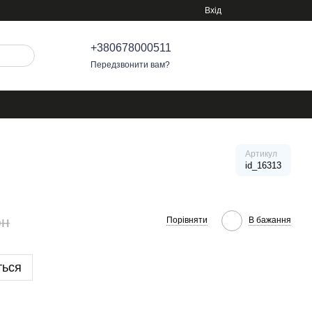
Вхід
+380678000511
Передзвонити вам?
Артикул
id_16313
рн
Порівняти
В бажання
ться