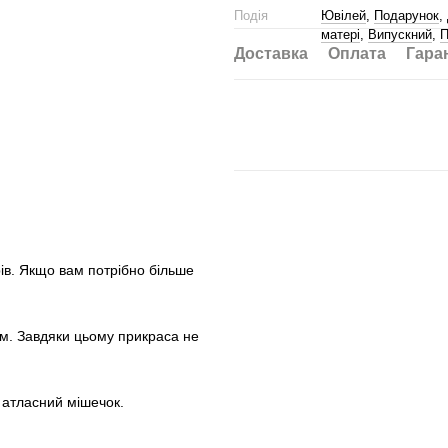
Подія
Ювілей
,
Подарунок
,
матері
,
Випускний
,
П
Доставка
Оплата
Гара
рів. Якщо вам потрібно більше
єм. Завдяки цьому прикраса не
.
а атласний мішечок.