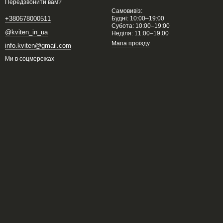
Передзвонити вам?
Самовивіз:
Будні: 10:00–19:00
+380678000511
Субота: 10:00–19:00
@kviten_in_ua
Неділя: 11:00–19:00
Мапа проїзду
info.kviten@gmail.com
Ми в соцмережах