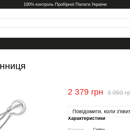
100% контроль Пробірної Палати України
унниця
2 379 грн
3 050 г
Повідомити, коли з'яви
Характеристики
Матеріал
Срібло