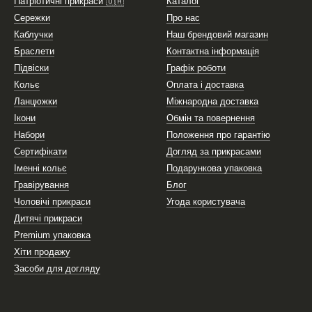
Патріотичні прикраси 🇺🇦
Каталог
Сережки
Про нас
Каблучки
Наш брендовий магазин
Браслети
Контактна інформація
Підвіски
Графік роботи
Кольє
Оплата і доставка
Ланцюжки
Міжнародна доставка
Ікони
Обмін та повернення
Набори
Положення про гарантію
Сертифікати
Догляд за прикрасами
Іменні кольє
Подарункова упаковка
Гравірування
Блог
Чоловічі прикраси
Угода користувача
Дитячі прикраси
Premium упаковка
Хіти продажу
Засоби для догляду