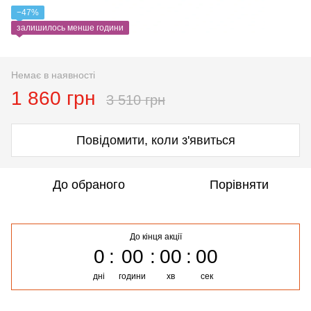
−47%
залишилось менше години
Немає в наявності
1 860 грн
3 510 грн
Повідомити, коли з'явиться
До обраного
Порівняти
До кінця акції
0
00
00
00
дні
години
хв
сек