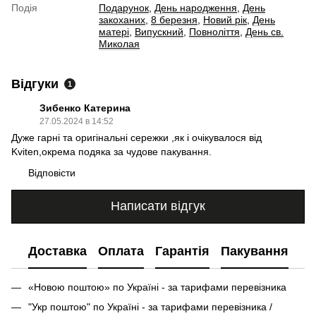
Подія
Подарунок
,
День народження
,
День
закоханих
,
8 березня
,
Новий рік
,
День
матері
,
Випускний
,
Повноліття
,
День св.
Миколая
Відгуки
1
Зибенко Катерина
27.05.2024 в 14:52
Дуже гарні та оригінальні сережки ,як і очікувалося від
Kviten,окрема подяка за чудове пакування.
Відповісти
Написати відгук
Доставка
Оплата
Гарантія
Пакування
«Новою поштою» по Україні - за тарифами перевізника
"Укр поштою" по Україні - за тарифами перевізника /