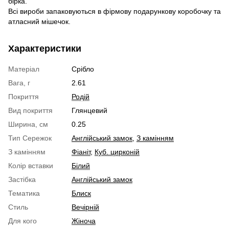
бірка.
Всі вироби запаковуються в фірмову подарункову коробочку та
атласний мішечок.
Характеристики
Матеріал
Срібло
Вага, г
2.61
Покриття
Родій
Вид покриття
Глянцевий
Ширина, см
0.25
Тип Сережок
Англійський замок
,
З камінням
З камінням
Фіаніт
,
Куб. цирконій
Колір вставки
Білий
Застібка
Англійський замок
Тематика
Блиск
Стиль
Вечірній
Для кого
Жіноча