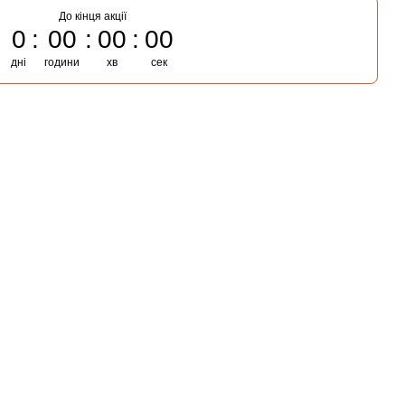
До кінця акції
0
00
00
00
дні
години
хв
сек