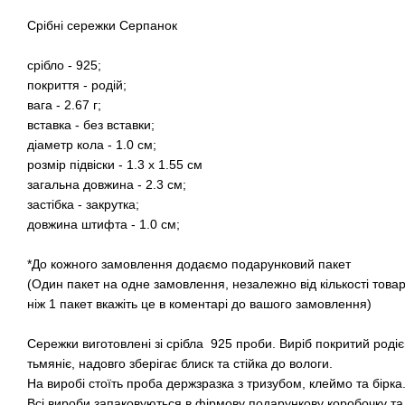
Срібні сережки Серпанок
срібло - 925;
покриття - родій;
вага - 2.67 г;
вставка - без вставки;
діаметр кола - 1.0 см;
розмір підвіски - 1.3 х 1.55 см
загальна довжина - 2.3 см;
застібка - закрутка;
довжина штифта - 1.0 см;
*До кожного замовлення додаємо подарунковий пакет
(Один пакет на одне замовлення, незалежно від кількості това
ніж 1 пакет вкажіть це в коментарі до вашого замовлення)
Сережки виготовлені зі срібла 925 проби. Виріб покритий роді
тьмяніє, надовго зберігає блиск та стійка до вологи.
На виробі стоїть проба держзразка з тризубом, клеймо та бірка
Всі вироби запаковуються в фірмову подарункову коробочку та