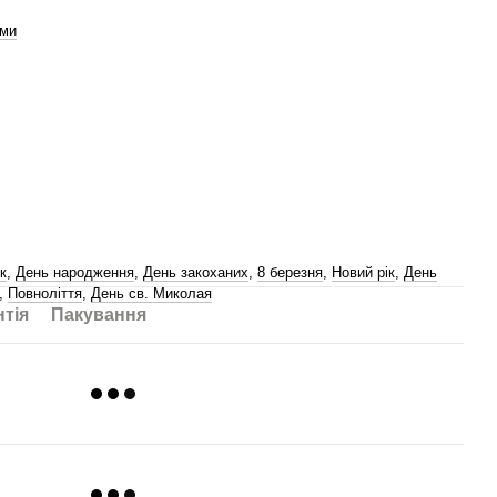
ами
к
,
День народження
,
День закоханих
,
8 березня
,
Новий рік
,
День
,
Повноліття
,
День св. Миколая
нтія
Пакування