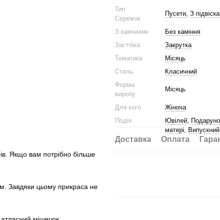
Тип
Пусети
,
З підвіск
Сережок
З камінням
Без каміння
Застібка
Закрутка
Тематика
Місяць
Стиль
Класичний
Форма
Місяць
виробу
Для кого
Жіноча
Подія
Ювілей
,
Подаруно
матері
,
Випускний
Доставка
Оплата
Гара
рів. Якщо вам потрібно більше
єм. Завдяки цьому прикраса не
.
 атласний мішечок.