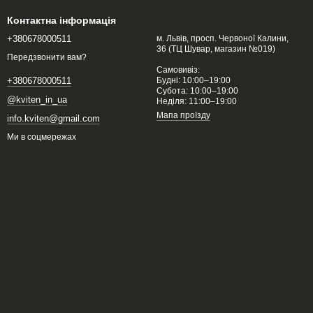
Контактна інформація
+380678000511
м. Львів, просп. Червоної Калини,
36 (ТЦ Шувар, магазин №019)
Передзвонити вам?
Самовивіз:
Будні: 10:00–19:00
+380678000511
Субота: 10:00–19:00
@kviten_in_ua
Неділя: 11:00–19:00
Мапа проїзду
info.kviten@gmail.com
Ми в соцмережах