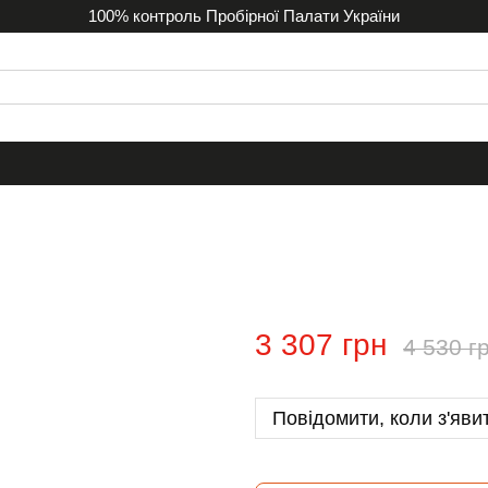
100% контроль Пробірної Палати України
3 307 грн
4 530 г
Повідомити, коли з'яви