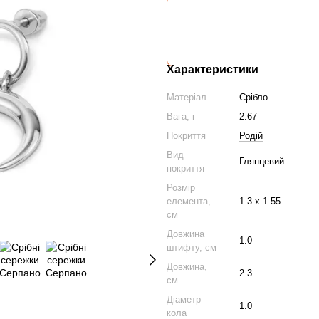
Характеристики
Матеріал
Срібло
Вага, г
2.67
Покриття
Родій
Вид
Глянцевий
покриття
Розмір
елемента,
1.3 х 1.55
см
Довжина
1.0
штифту, см
Довжина,
2.3
см
Діаметр
1.0
кола