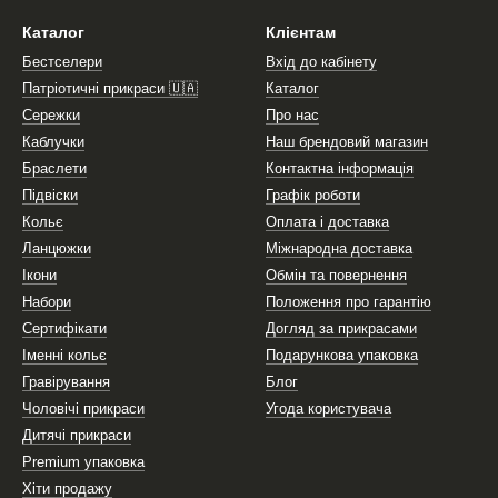
Каталог
Клієнтам
Бестселери
Вхід до кабінету
Патріотичні прикраси 🇺🇦
Каталог
Сережки
Про нас
Каблучки
Наш брендовий магазин
Браслети
Контактна інформація
Підвіски
Графік роботи
Кольє
Оплата і доставка
Ланцюжки
Міжнародна доставка
Ікони
Обмін та повернення
Набори
Положення про гарантію
Сертифікати
Догляд за прикрасами
Іменні кольє
Подарункова упаковка
Гравірування
Блог
Чоловічі прикраси
Угода користувача
Дитячі прикраси
Premium упаковка
Хіти продажу