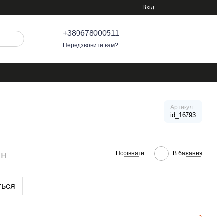
Вхід
+380678000511
Передзвонити вам?
Артикул
id_16793
рн
Порівняти
В бажання
ться