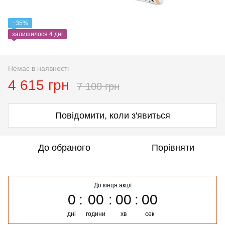
−35%
залишилося 4 дні
Немає в наявності
4 615 грн
7 100 грн
Повідомити, коли з'явиться
До обраного
Порівняти
До кінця акції
0
00
00
00
дні
години
хв
сек