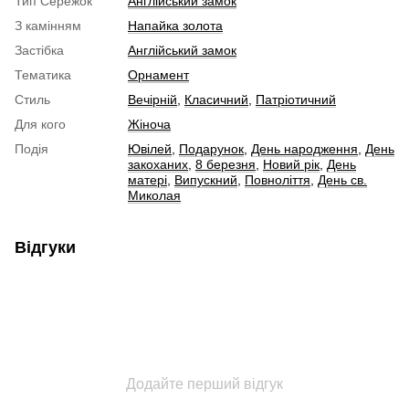
Тип Сережок
Англійський замок
З камінням
Напайка золота
Застібка
Англійський замок
Тематика
Орнамент
Стиль
Вечірній
,
Класичний
,
Патріотичний
Для кого
Жіноча
Подія
Ювілей
,
Подарунок
,
День народження
,
День
закоханих
,
8 березня
,
Новий рік
,
День
матері
,
Випускний
,
Повноліття
,
День св.
Миколая
Відгуки
Додайте перший відгук