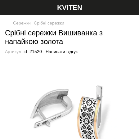
KVITEN
Сережки
Срібні сережки
Срібні сережки Вишиванка з
напайкою золота
Артикул:
id_21520
Написати відгук