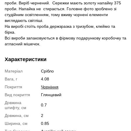
проби. Виріб чернений. Сережки мають золоту напайку 375
проби. Напайка не стирається. Головне фото зроблено зі
студійним освітленням, тому вживу чорнені елементи
виглядають світліші.
На виробі стоїть проба держзразка з тризубом, клеймо та
бірка.
Всі вироби запаковуються в фірмову подарункову коробочку та
атласний мішечок.
Характеристики
Матеріал
Срібло
Вага, г
4.08
Покриття
Чорніння
Вид покриття
Глянцевий
Довжина
0.7
штифту, см
Довжина, см
2
Ширина, см
0.85