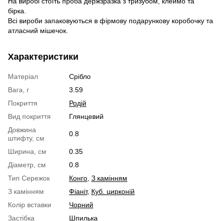
На виробі стоїть проба держзразка з тризубом, клеймо та
бірка.
Всі вироби запаковуються в фірмову подарункову коробочку та
атласний мішечок.
Характеристики
Матеріал
Срібло
Вага, г
3.59
Покриття
Родій
Вид покриття
Глянцевий
Довжина
0.8
штифту, см
Ширина, см
0.35
Діаметр, см
0.8
Тип Сережок
Конго
,
З камінням
З камінням
Фіаніт
,
Куб. цирконій
Колір вставки
Чорний
Застібка
Шпилька