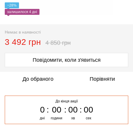
−28%
залишилося 4 дні
Немає в наявності
3 492 грн
4 850 грн
Повідомити, коли з'явиться
До обраного
Порівняти
До кінця акції
0
00
00
00
дні
години
хв
сек