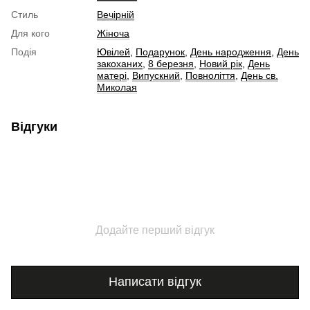
Стиль
Вечірній
Для кого
Жіноча
Подія
Ювілей
,
Подарунок
,
День народження
,
День
закоханих
,
8 березня
,
Новий рік
,
День
матері
,
Випускний
,
Повноліття
,
День св.
Миколая
Відгуки
Додайте перший відгук
Написати відгук