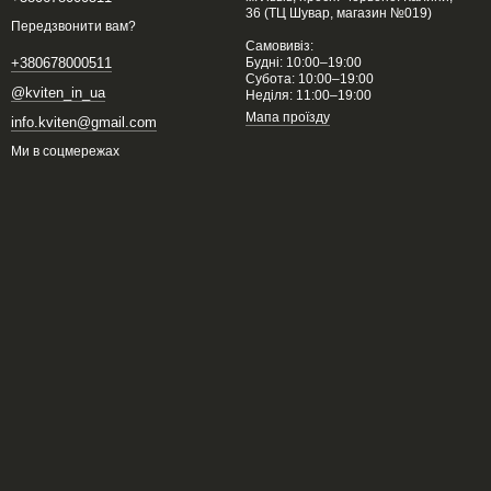
36 (ТЦ Шувар, магазин №019)
Передзвонити вам?
Самовивіз:
Будні: 10:00–19:00
+380678000511
Субота: 10:00–19:00
@kviten_in_ua
Неділя: 11:00–19:00
Мапа проїзду
info.kviten@gmail.com
Ми в соцмережах