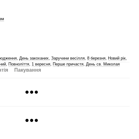
зм
родження
,
День закоханих
,
Заручини весілля
,
8 березня
,
Новий рік
,
ний
,
Повноліття
,
1 вересня
,
Перше причастя
,
День св. Миколая
нтія
Пакування