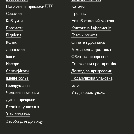
Патріотичні прикраси 🇺🇦
Каталог
Сережки
Про нас
Каблучки
Наш брендовий магазин
Браслети
Контактна інформація
Підвіски
Графік роботи
Кольє
Оплата і доставка
Ланцюжки
Міжнародна доставка
Ікони
Обмін та повернення
Набори
Положення про гарантію
Сертифікати
Догляд за прикрасами
Іменні кольє
Подарункова упаковка
Гравірування
Блог
Чоловічі прикраси
Угода користувача
Дитячі прикраси
Premium упаковка
Хіти продажу
Засоби для догляду