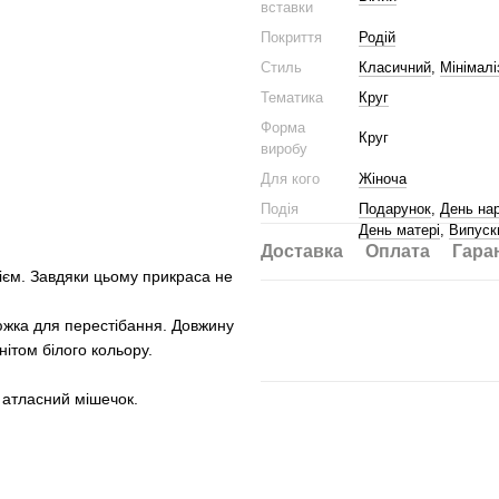
вставки
Покриття
Родій
Стиль
Класичний
,
Мінімалі
Тематика
Круг
Форма
Круг
виробу
Для кого
Жіноча
Подія
Подарунок
,
День на
День матері
,
Випуск
Доставка
Оплата
Гара
ієм. Завдяки цьому прикраса не
южка для перестібання. Довжину
ітом білого кольору.
.
а атласний мішечок.