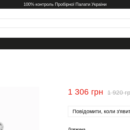
100% контроль Пробірної Палати України
1 306 грн
1 920 г
Повідомити, коли з'яви
Довжина