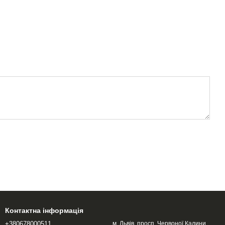
Контактна інформація
+380678000511
м. Львів, просп. Червоної Калини,