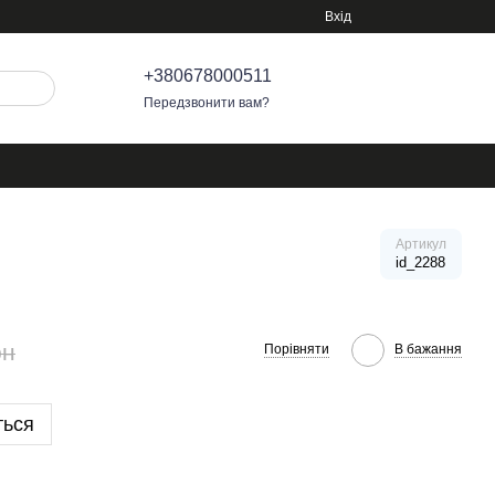
Вхід
+380678000511
Передзвонити вам?
Артикул
id_2288
рн
Порівняти
В бажання
ться