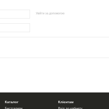
Увійти за допомогою
Каталог
Клієнтам
Бестселери
Вхід до кабінету