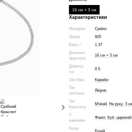
16 см + 3 см
Характеристики
Матеріал
Срібло
Проба
925
Вага, г
1.37
Довжина
16 см + 3 см
браслета
Діаметр,
0.5
см
Застібка
Карабін
Тип
Якірне
плетіння
Тип
М'який
,
На руку
,
З к
Браслету
З
Фіаніт
,
Куб. цирконій
камінням
Колір
Білий