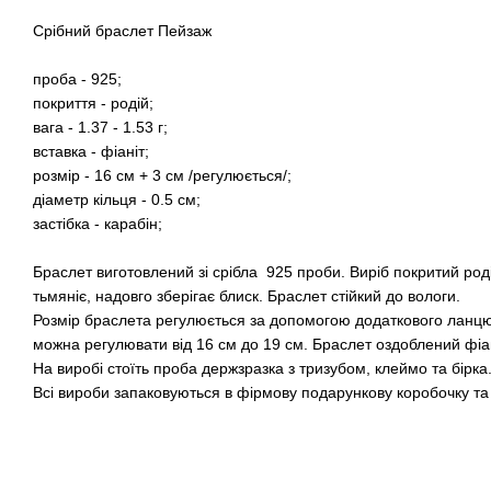
Срібний браслет Пейзаж
проба - 925;
покриття - родій;
вага - 1.37 - 1.53 г;
вставка - фіаніт;
розмір - 16 см + 3 см /регулюється/;
діаметр кільця - 0.5 см;
застібка - карабін;
Браслет виготовлений зі срібла 925 проби. Виріб покритий род
тьмяніє, надовго зберігає блиск. Браслет стійкий до вологи.
Розмір браслета регулюється за допомогою додаткового ланц
можна регулювати від 16 см до 19 см. Браслет оздоблений фіан
На виробі стоїть проба держзразка з тризубом, клеймо та бірка
Всі вироби запаковуються в фірмову подарункову коробочку т