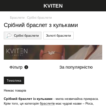
KVITEN
Браслети
Срібні браслети
Срібний браслет з кульками
Срібні браслети
Золоті браслети
Фільтр
За популярністю
1
Тематика
Немає товарів
Срібний браслет із кульками
- мила незвичайна прикраса.
Крім того, ця категорія
браслетів
має чудові назви – Роса,