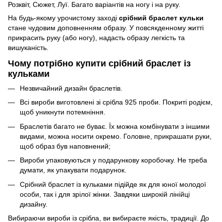
Розквіт, Сюжет, Луї. Багато варіантів на ногу і на руку.
На будь-якому урочистому заході
срібний браслет кульки
стане чудовим доповненням образу. У повсякденному житті
прикрасить руку (або ногу), надасть образу легкість та
вишуканість.
Чому потрібно купити срібний браслет із
кульками
Незвичайний дизайн браслетів.
Всі вироби виготовлені зі срібла 925 проби. Покриті родієм,
щоб уникнути потемніння.
Браслетів багато не буває. Їх можна комбінувати з іншими
видами, можна носити окремо. Головне, прикрашати руки,
щоб образ був наповнений;
Вироби упаковуються у подарункову коробочку. Не треба
думати, як упакувати подарунок.
Срібний браслет із кульками підійде як для юної молодої
особи, так і для зрілої жінки. Завдяки широкій лінійці
дизайну.
Вибираючи вироби із срібла, ви вибираєте якість, традиції. До