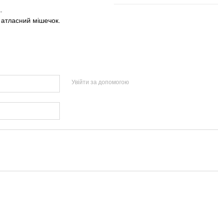
.
а атласний мішечок.
Увійти за допомогою