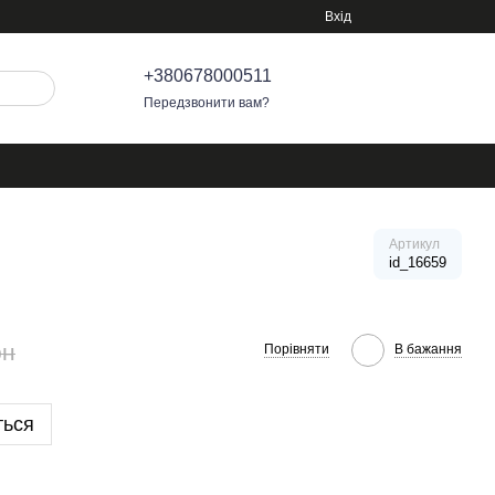
Вхід
+380678000511
Передзвонити вам?
Артикул
id_16659
рн
Порівняти
В бажання
ться