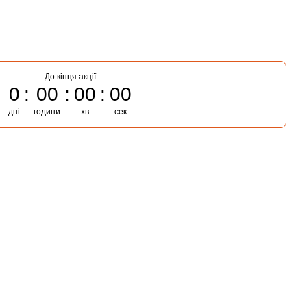
До кінця акції
0
00
00
00
дні
години
хв
сек