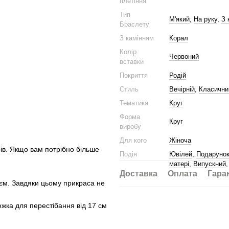
плетіння
Тип
М'який
,
На руку
,
З 
Браслету
З камінням
Корал
Колір
Червоний
вставки
Покриття
Родій
Стиль
Вечірній
,
Класични
Тематика
Круг
Форма
Круг
виробу
Для кого
Жіноча
рів. Якщо вам потрібно більше
Подія
Ювілей
,
Подаруно
матері
,
Випускний
Доставка
Оплата
Гара
ієм. Завдяки цьому прикраса не
жка для перестібання від 17 см