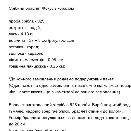
Срібний браслет Фокус з коралом
проба срібла - 925;
покриття - родій;
вага - 4.13 г;
довжина - 17 + 3 см /регулюється/;
вставка - корал;
застібка - карабін;
діаметр елементів - 0.95 см;
товщина ланцюжка - 0.25 см;
*До кожного замовлення додаємо подарунковий пакет
(Один пакет на одне замовлення, незалежно від кількості това
ніж 1 пакет вкажіть це в коментарі до вашого замовлення)
Браслет виготовлений зі срібла 925 проби. Виріб покритий род
тьмяніє, надовго зберігає блиск. Браслет стійкий до вологи.
Розмір браслета регулюється за допомогою додаткового ланцю
до 20 см.
Браслет оздоблений коралом.