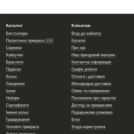
Каталог
Клієнтам
Бестселери
Вхід до кабінету
Патріотичні прикраси 🇺🇦
Каталог
Сережки
Про нас
Каблучки
Наш брендовий магазин
Браслети
Контактна інформація
Підвіски
Графік роботи
Кольє
Оплата і доставка
Ланцюжки
Міжнародна доставка
Ікони
Обмін та повернення
Набори
Положення про гарантію
Сертифікати
Догляд за прикрасами
Іменні кольє
Подарункова упаковка
Гравірування
Блог
Чоловічі прикраси
Угода користувача
Дитячі прикраси