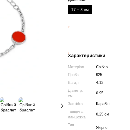
17 + 3 см
Характеристики
Матеріал
Срібло
Проба
925
Вага, г
4.13
Діаметр,
0.95
см
Застібка
Карабін
Товщина
0.25 см
ланцюжка
Тип
Якірне