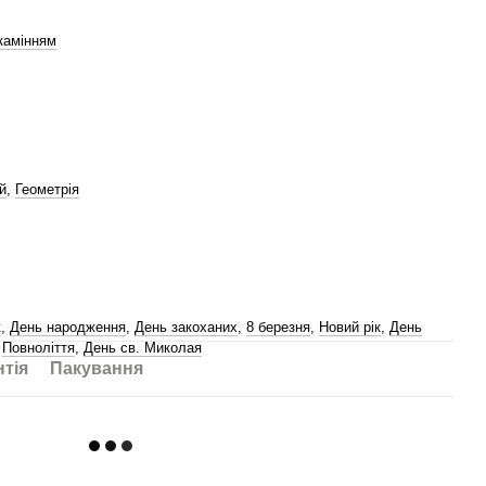
камінням
й
,
Геометрія
к
,
День народження
,
День закоханих
,
8 березня
,
Новий рік
,
День
,
Повноліття
,
День св. Миколая
нтія
Пакування