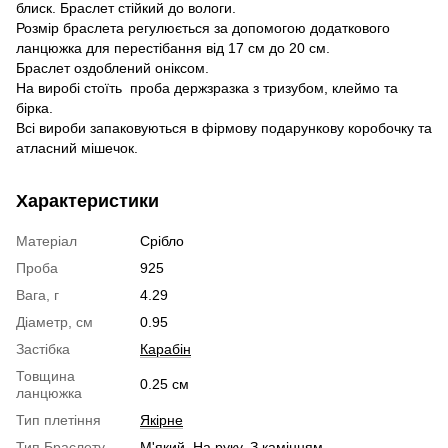
блиск. Браслет стійкий до вологи.
Розмір браслета регулюється за допомогою додаткового
ланцюжка для перестібання від 17 см до 20 см.
Браслет оздоблений оніксом.
На виробі стоїть проба держзразка з тризубом, клеймо та
бірка.
Всі вироби запаковуються в фірмову подарункову коробочку та
атласний мішечок.
Характеристики
Матеріал
Срібло
Проба
925
Вага, г
4.29
Діаметр, см
0.95
Застібка
Карабін
Товщина
0.25 см
ланцюжка
Тип плетіння
Якірне
Тип Браслету
М'який
,
На руку
,
З камінням