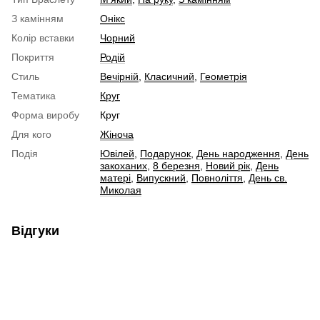
З камінням
Онікс
Колір вставки
Чорний
Покриття
Родій
Стиль
Вечірній
,
Класичний
,
Геометрія
Тематика
Круг
Форма виробу
Круг
Для кого
Жіноча
Подія
Ювілей
,
Подарунок
,
День народження
,
День
закоханих
,
8 березня
,
Новий рік
,
День
матері
,
Випускний
,
Повноліття
,
День св.
Миколая
Відгуки