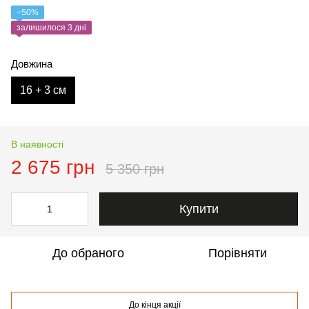
−50%
залишилося 3 дні
Довжина
16 + 3 см
В наявності
2 675 грн
5 350 грн
Купити
До обраного
Порівняти
До кінця акції