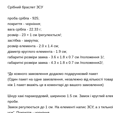
Срібний браслет ЗСУ
проба срібла - 925;
покриття - чорніння;
вага срібла - 22.33 г;
розмір - 23 + 1 см /регулюється/;
застібка - закрутка;
розмір елемента - 2.0 х 1.4 см;
діаметр круглого елемента - 1.9 см;
габаритні розміри замка - 3.6 х 1.8 х 0.7 см /положення 1/;
габаритні розміри замка - 4.3 х 1.8 х 0.7 см /положення2/;
*До кожного замовлення додаємо подарунковий пакет
(Один пакет на одне замовлення, незалежно від кількості това
ніж 1 пакет вкажіть це в коментарі до вашого замовлення)
Шнур хакі паракордовий, шириною 1.5 см. Замок і круглий елем
проби.
Замок регулюється до 1 см. На елементі напис ЗСУ, а з тильно
усе". Покриття - чорніння.