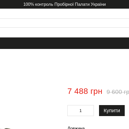
100% контроль Пробірної Палати України
7 488 грн
9 600 г
Купити
Довжина