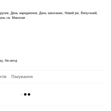
рунок, День народження, День закоханих, Новий рік, Випускний,
День св. Миколая
ку, На нитці
нтія
Пакування