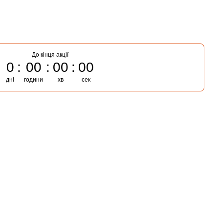
До кінця акції
0
00
00
00
дні
години
хв
сек