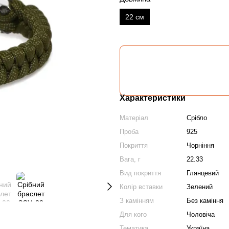
22 см
Характеристики
Матеріал
Срібло
Проба
925
Покриття
Чорніння
Вага, г
22.33
Вид покриття
Глянцевий
Колір вставки
Зелений
З камінням
Без каміння
Для кого
Чоловіча
Тематика
Україна