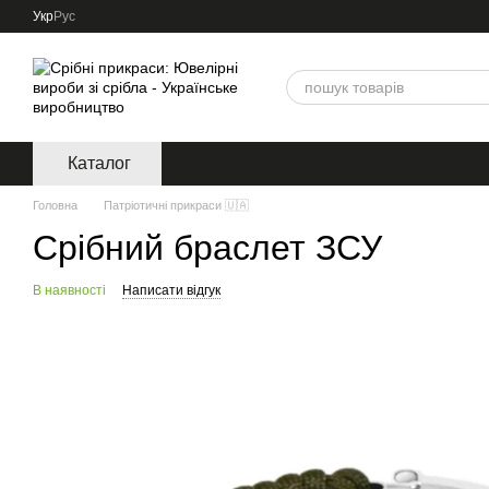
Перейти до основного контенту
Укр
Рус
Каталог
Головна
Патріотичні прикраси 🇺🇦
Срібний браслет ЗСУ
В наявності
Написати відгук