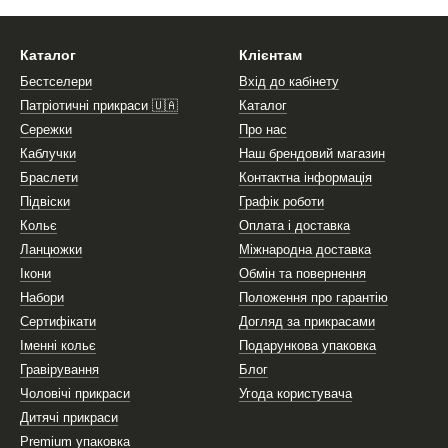
Каталог
Клієнтам
Бестселери
Вхід до кабінету
Патріотичні прикраси 🇺🇦
Каталог
Сережки
Про нас
Каблучки
Наш брендовий магазин
Браслети
Контактна інформація
Підвіски
Графік роботи
Кольє
Оплата і доставка
Ланцюжки
Міжнародна доставка
Ікони
Обмін та повернення
Набори
Положення про гарантію
Сертифікати
Догляд за прикрасами
Іменні кольє
Подарункова упаковка
Гравірування
Блог
Чоловічі прикраси
Угода користувача
Дитячі прикраси
Premium упаковка