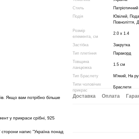
Стиль
Патріотичний
Подія
Ювілей, Пода
Повноліття, 
Розмір
2.0 х 1.4
елемента, см
Застібка
Закрутка
Тип плетіння
Паракорд
Товщина
1.5 см
ланцюжка
Тип Браслету
М'який, На ру
Типи чоловічих
Браслети
прикрас
Доставка
Оплата
Гара
рів. Якщо вам потрібно більше
ент у прикраси срібні, 925
ї сторони напис "Україна понад