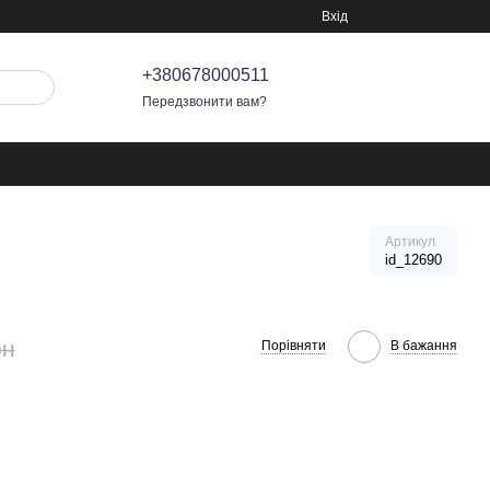
Вхід
+380678000511
Передзвонити вам?
Артикул
id_12690
рн
Порівняти
В бажання