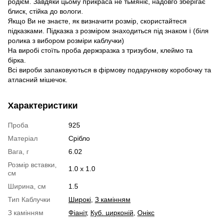
родієм. Завдяки цьому прикраса не тьмяніє, надовго зберігає
блиск, стійка до вологи.
Якщо Ви не знаєте, як визначити розмір, скористайтеся
підказками. Підказка з розміром знаходиться під знаком ℹ (біля
ролика з вибором розміри каблучки)
На виробі стоїть проба держзразка з тризубом, клеймо та
бірка.
Всі вироби запаковуються в фірмову подарункову коробочку та
атласний мішечок.
Характеристики
Проба
925
Матеріал
Срібло
Вага, г
6.02
Розмір вставки,
1.0 х 1.0
см
Ширина, см
1.5
Тип Каблучки
Широкі
,
З камінням
З камінням
Фіаніт
,
Куб. цирконій
,
Онікс