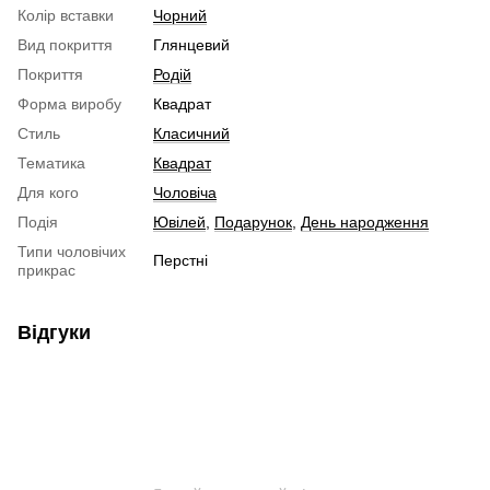
Колір вставки
Чорний
Вид покриття
Глянцевий
Покриття
Родій
Форма виробу
Квадрат
Стиль
Класичний
Тематика
Квадрат
Для кого
Чоловіча
Подія
Ювілей
,
Подарунок
,
День народження
Типи чоловічих
Перстні
прикрас
Відгуки