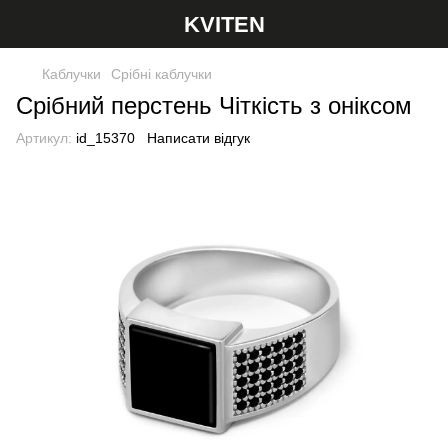
KVITEN
Каблучки
Срібні каблучки
Срібний перстень Чіткість з оніксом
Артикул:
id_15370
Написати відгук