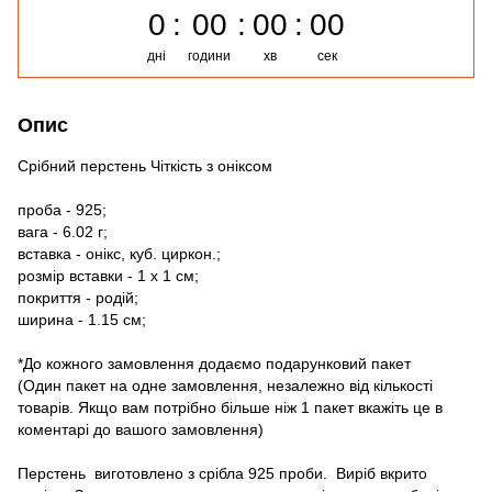
0
00
00
00
дні
години
хв
сек
Опис
Срібний перстень Чіткість з оніксом
проба - 925;
вага - 6.02 г;
вставка - онікс, куб. циркон.;
розмір вставки - 1 х 1 см;
покриття - родій;
ширина - 1.15 см;
*До кожного замовлення додаємо подарунковий пакет
(Один пакет на одне замовлення, незалежно від кількості
товарів. Якщо вам потрібно більше ніж 1 пакет вкажіть це в
коментарі до вашого замовлення)
Перстень виготовлено з срібла 925 проби. Виріб вкрито