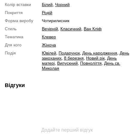
Колір вставки
Білий
,
Чорний
Покриття
Родій
Форма виробу
Чотирилисник
Стиль
Вечірній
,
Класичний
,
Ван Кліф
Тематика
Клевер
Для кого
Жіноча
Подія
Ювілей
,
Подарунок
,
День народження
,
День
закоханих
,
8 березня
,
Новий рік
,
День
матері
,
Випускний
,
Повноліття
,
День св.
Миколая
Відгуки
Додайте перший відгук