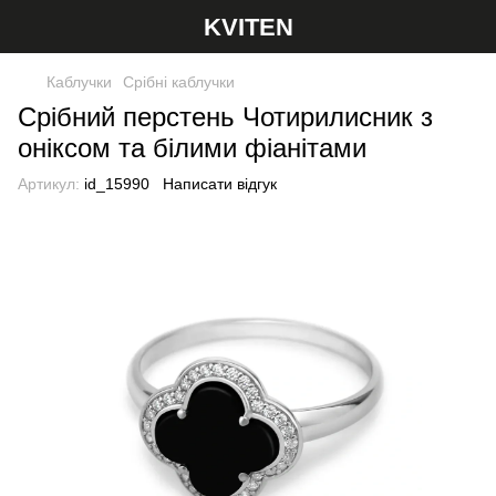
KVITEN
Каблучки
Срібні каблучки
Срібний перстень Чотирилисник з
оніксом та білими фіанітами
Артикул:
id_15990
Написати відгук