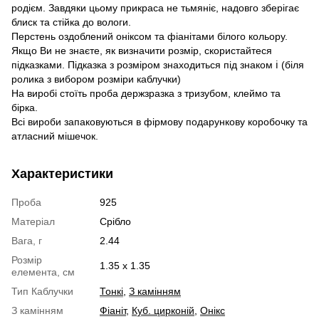
родієм. Завдяки цьому прикраса не тьмяніє, надовго зберігає
блиск та стійка до вологи.
Перстень оздоблений оніксом та фіанітами білого кольору.
Якщо Ви не знаєте, як визначити розмір, скористайтеся
підказками. Підказка з розміром знаходиться під знаком ℹ (біля
ролика з вибором розміри каблучки)
На виробі стоїть проба держзразка з тризубом, клеймо та
бірка.
Всі вироби запаковуються в фірмову подарункову коробочку та
атласний мішечок.
Характеристики
Проба
925
Матеріал
Срібло
Вага, г
2.44
Розмір
1.35 х 1.35
елемента, см
Тип Каблучки
Тонкі
,
З камінням
З камінням
Фіаніт
,
Куб. цирконій
,
Онікс