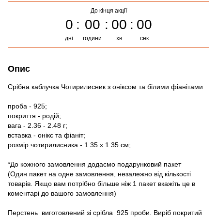
До кінця акції
0
00
00
00
дні
години
хв
сек
Опис
Срібна каблучка Чотирилисник з оніксом та білими фіанітами
проба - 925;
покриття - родій;
вага - 2.36 - 2.48 г;
вставка - онікс та фіаніт;
розмір чотирилисника - 1.35 х 1.35 см;
*До кожного замовлення додаємо подарунковий пакет
(Один пакет на одне замовлення, незалежно від кількості
товарів. Якщо вам потрібно більше ніж 1 пакет вкажіть це в
коментарі до вашого замовлення)
Перстень виготовлений зі срібла 925 проби. Виріб покритий