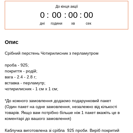
До кінця акції
0
00
00
00
дні
години
хв
сек
Опис
Срібний перстень Чотирилисник з перламутром
проба - 925;
покриття - родій;
вага - 2.4 - 2.8 г;
вставка - перламутр;
чотирилисник - 1 см х 1 см;
*До кожного замовлення додаємо подарунковий пакет
(Один пакет на одне замовлення, незалежно від кількості
товарів. Якщо вам потрібно більше ніж 1 пакет вкажіть це в
коментарі до вашого замовлення)
Каблучка виготовлена зі срібла 925 проби. Виріб покритий