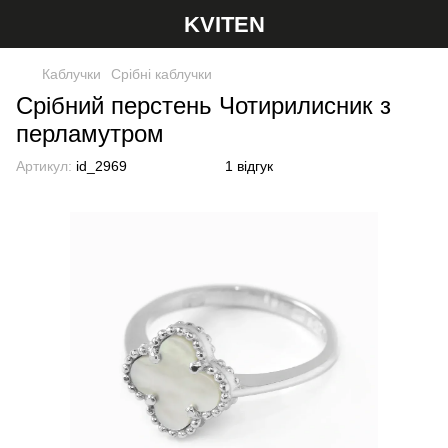
KVITEN
Каблучки
Срібні каблучки
Срібний перстень Чотирилисник з
перламутром
Артикул:
id_2969
1 відгук