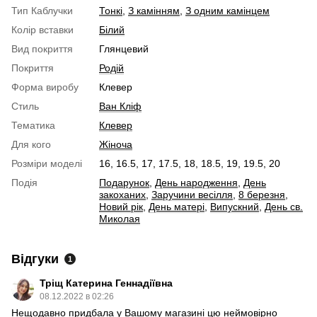
Тип Каблучки
Тонкі
,
З камінням
,
З одним камінцем
Колір вставки
Білий
Вид покриття
Глянцевий
Покриття
Родій
Форма виробу
Клевер
Стиль
Ван Кліф
Тематика
Клевер
Для кого
Жіноча
Розміри моделі
16, 16.5, 17, 17.5, 18, 18.5, 19, 19.5, 20
Подія
Подарунок
,
День народження
,
День
закоханих
,
Заручини весілля
,
8 березня
,
Новий рік
,
День матері
,
Випускний
,
День св.
Миколая
Відгуки
1
Тріщ Катерина Геннадіївна
08.12.2022 в 02:26
Нещодавно придбала у Вашому магазині цю неймовірно