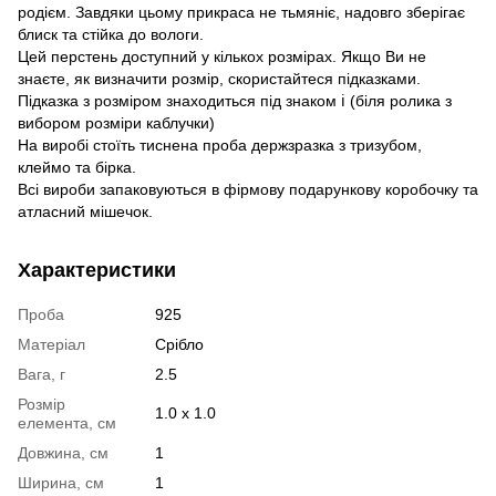
родієм. Завдяки цьому прикраса не тьмяніє, надовго зберігає
блиск та стійка до вологи.
Цей перстень доступний у кількох розмірах. Якщо Ви не
знаєте, як визначити розмір, скористайтеся підказками.
Підказка з розміром знаходиться під знаком ℹ (біля ролика з
вибором розміри каблучки)
На виробі стоїть тиснена проба держзразка з тризубом,
клеймо та бірка.
Всі вироби запаковуються в фірмову подарункову коробочку та
атласний мішечок.
Характеристики
Проба
925
Матеріал
Срібло
Вага, г
2.5
Розмір
1.0 х 1.0
елемента, см
Довжина, см
1
Ширина, см
1