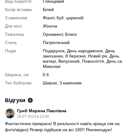
Вид покриття
Глянцевий
Колір вставки
Білий
З камінням
Фіаніт, Куб. цирконій
Для кого
Жіноча
Тематика
Орнамент, Блиск
Стиль
Патріотичний
Подія
Подарунок, День народження, День
закоханих, 8 березня, Новий рік, День
матері, Випускний, Повноліття, День св.
Миколая
Ширина, см
0.6
Тип Каблучки
Широкі, З камінням
Відгуки
5
Гриб Марина Павлівна
26.07.2024 в 13:06
Фантастична прикраса! В реальності навіть краща ніж на
фото\відео) Розмір підійшов на всі 100!! Рекомендую!