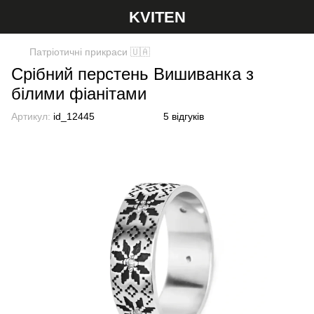
KVITEN
Патріотичні прикраси 🇺🇦
Срібний перстень Вишиванка з
білими фіанітами
Артикул:
id_12445
5 відгуків