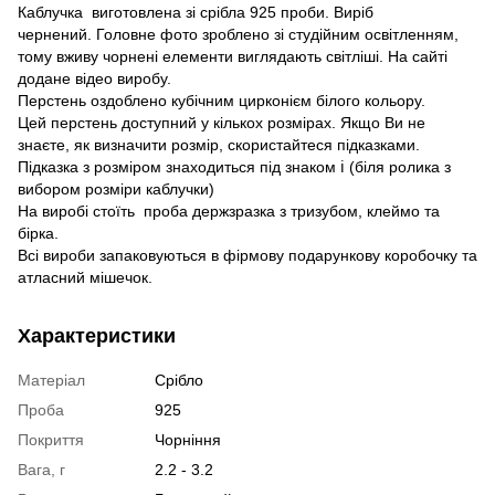
Каблучка виготовлена зі срібла 925 проби. Виріб
чернений. Головне фото зроблено зі студійним освітленням,
тому вживу чорнені елементи виглядають світліші. На сайті
додане відео виробу.
Перстень оздоблено кубічним цирконієм білого кольору.
Цей перстень доступний у кількох розмірах. Якщо Ви не
знаєте, як визначити розмір, скористайтеся підказками.
Підказка з розміром знаходиться під знаком ℹ (біля ролика з
вибором розміри каблучки)
На виробі стоїть проба держзразка з тризубом, клеймо та
бірка.
Всі вироби запаковуються в фірмову подарункову коробочку та
атласний мішечок.
Характеристики
Матеріал
Срібло
Проба
925
Покриття
Чорніння
Вага, г
2.2 - 3.2