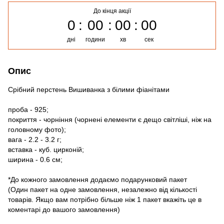
До кінця акції
0
00
00
00
дні
години
хв
сек
Опис
Срібний перстень Вишиванка з білими фіанітами
проба - 925;
покриття - чорніння (чорнені елементи є дещо світліші, ніж на
головному фото);
вага - 2.2 - 3.2 г;
вставка - куб. цирконій;
ширина - 0.6 см;
*До кожного замовлення додаємо подарунковий пакет
(Один пакет на одне замовлення, незалежно від кількості
товарів. Якщо вам потрібно більше ніж 1 пакет вкажіть це в
коментарі до вашого замовлення)