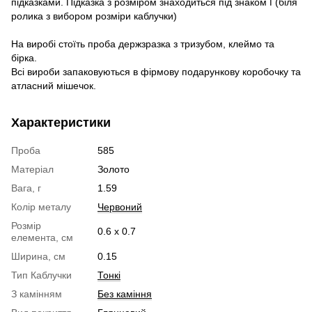
підказками. Підказка з розміром знаходиться під знаком ℹ (біля
ролика з вибором розміри каблучки)
На виробі стоїть проба держзразка з тризубом, клеймо та
бірка.
Всі вироби запаковуються в фірмову подарункову коробочку та
атласний мішечок.
Характеристики
Проба
585
Матеріал
Золото
Вага, г
1.59
Колір металу
Червоний
Розмір
0.6 х 0.7
елемента, см
Ширина, см
0.15
Тип Каблучки
Тонкі
З камінням
Без каміння