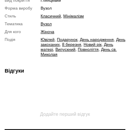
Вид покриття
Глянцевий
Форма виробу
Вузол
Стиль
Класичний
,
Мінімалізм
Тематика
Вузол
Для кого
Жіноча
Подія
Ювілей
,
Подарунок
,
День народження
,
День
закоханих
,
8 березня
,
Новий рік
,
День
матері
,
Випускний
,
Повноліття
,
День св.
Миколая
Відгуки
Додайте перший відгук