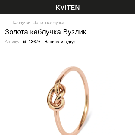
KVITEN
Каблучки
Золоті каблучки
Золота каблучка Вузлик
Артикул:
id_13676
Написати відгук