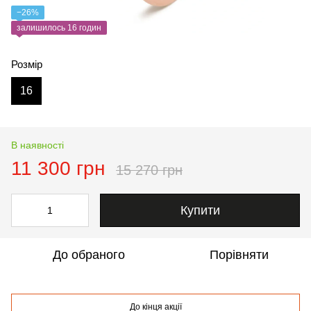
−26%
залишилось 16 годин
Розмір
16
В наявності
11 300 грн
15 270 грн
Купити
До обраного
Порівняти
До кінця акції