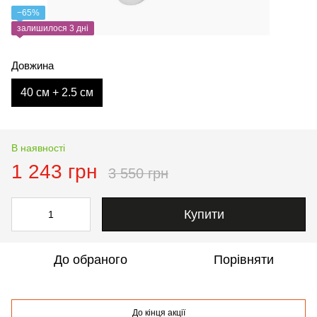
−65%
залишилося 3 дні
Довжина
40 см + 2.5 см
В наявності
1 243 грн
3 550 грн
Купити
До обраного
Порівняти
До кінця акції