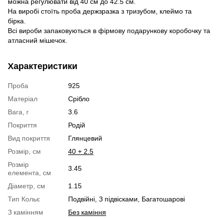
можна регулювати від 40 см до 42.5 см.
На виробі стоїть проба держзразка з тризубом, клеймо та
бірка.
Всі вироби запаковуються в фірмову подарункову коробочку та
атласний мішечок.
Характеристики
Проба
925
Матеріал
Срібло
Вага, г
3.6
Покриття
Родій
Вид покриття
Глянцевий
Розмір, см
40 + 2.5
Розмір
3.45
елемента, см
Діаметр, см
1.15
Тип Кольє
Подвійні, З підвісками, Багатошарові
З камінням
Без каміння