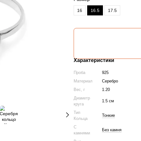
16
16.5
17.5
Характеристики
Проба
925
Материал
Серебро
Вес, г
1.20
Диаметр
1.5 см
круга
Тип
Тонкие
Кольца
С
Без камня
камнями