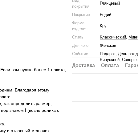
Вид
Глянцевый
покрытия
Покрытие
Родий
Форма
Круг
изделия
Стиль
Классический
,
Мин
Для кого
Женская
Событие
Подарок
,
День рожд
Випускной
,
Соверше
Доставка
Оплата
Гара
 Если вам нужно более 1 пакета,
родием. Благодаря этому
влаге.
е, как определить размер,
под знаком ℹ (возле ролика с
ка.
ку и атласный мешочек.