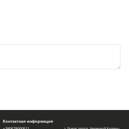
Контактная информация
+380678000511
г. Львов, просп. Червоной Калины,