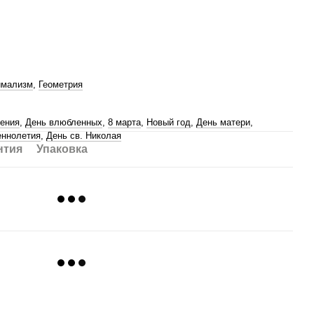
имализм
,
Геометрия
ения
,
День влюбленных
,
8 марта
,
Новый год
,
День матери
,
ннолетия
,
День св. Николая
нтия
Упаковка