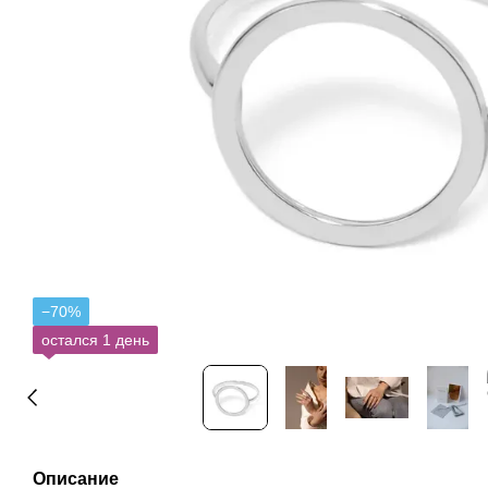
−70%
остался 1 день
Описание